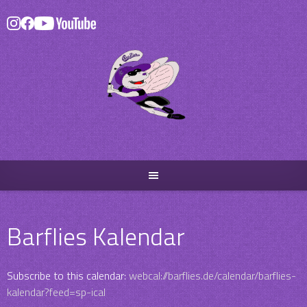
Skip
to
content
Barflies Kalendar
Subscribe to this calendar:
webcal://barflies.de/calendar/barflies-
kalendar?feed=sp-ical