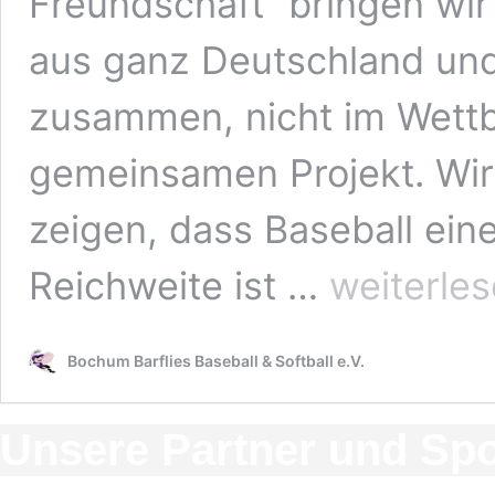
Freundschaft“ bringen w
aus ganz Deutschland und
zusammen, nicht im Wett
gemeinsamen Projekt. Wir
zeigen, dass Baseball ein
Baseball
Reichweite ist …
weiterle
verbindet:
ein
Bild
Bochum Barflies Baseball & Softball e.V.
von
Freundschaft
Unsere Partner und Sp