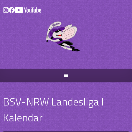
Skip
to
content
BSV-NRW Landesliga I
Kalendar