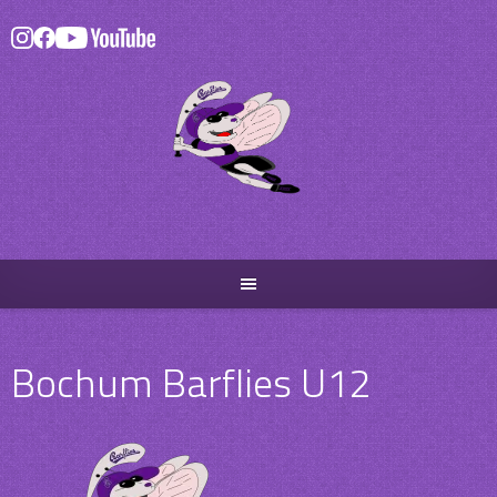
Skip
to
content
Bochum Barflies U12