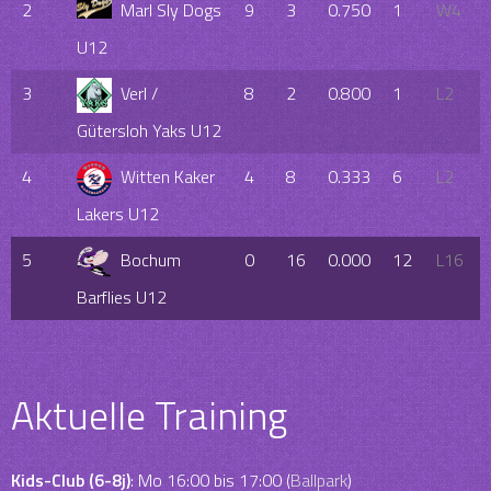
2
Marl Sly Dogs
9
3
0.750
1
W4
U12
3
Verl /
8
2
0.800
1
L2
Gütersloh Yaks U12
4
Witten Kaker
4
8
0.333
6
L2
Lakers U12
5
Bochum
0
16
0.000
12
L16
Barflies U12
Aktuelle Training
Kids-Club (6-8j)
: Mo 16:00 bis 17:00 (
Ballpark
)