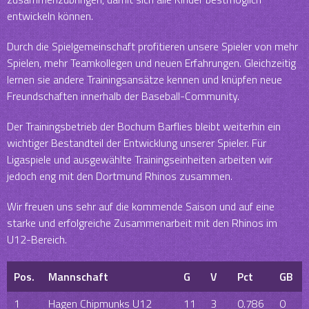
entwickeln können.
Durch die Spielgemeinschaft profitieren unsere Spieler von mehr
Spielen, mehr Teamkollegen und neuen Erfahrungen. Gleichzeitig
lernen sie andere Trainingsansätze kennen und knüpfen neue
Freundschaften innerhalb der Baseball-Community.
Der Trainingsbetrieb der Bochum Barflies bleibt weiterhin ein
wichtiger Bestandteil der Entwicklung unserer Spieler. Für
Ligaspiele und ausgewählte Trainingseinheiten arbeiten wir
jedoch eng mit den Dortmund Rhinos zusammen.
Wir freuen uns sehr auf die kommende Saison und auf eine
starke und erfolgreiche Zusammenarbeit mit den Rhinos im
U12-Bereich.
Pos.
Mannschaft
G
V
Pct
GB
1
Hagen Chipmunks U12
11
3
0.786
0