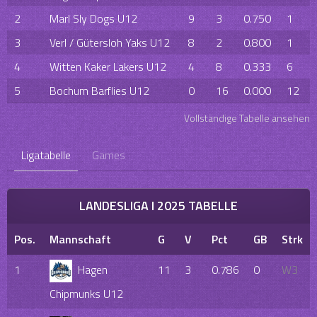
2
Marl Sly Dogs U12
9
3
0.750
1
3
Verl / Gütersloh Yaks U12
8
2
0.800
1
4
Witten Kaker Lakers U12
4
8
0.333
6
5
Bochum Barflies U12
0
16
0.000
12
Vollständige Tabelle ansehen
Ligatabelle
Games
LANDESLIGA I 2025 TABELLE
Pos.
Mannschaft
G
V
Pct
GB
Strk
1
Hagen
11
3
0.786
0
W3
Chipmunks U12