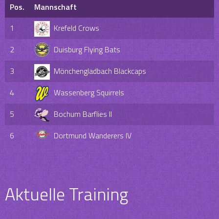
Pos.
Mannschaft
1
Krefeld Crows
2
Duisburg Flying Bats
3
Mönchengladbach Blackcaps
4
Wassenberg Squirrels
5
Bochum Barflies II
6
Dortmund Wanderers IV
Aktuelle Training