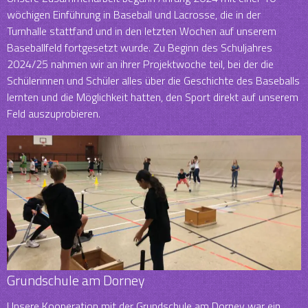
wöchigen Einführung in Baseball und Lacrosse, die in der
Turnhalle stattfand und in den letzten Wochen auf unserem
Baseballfeld fortgesetzt wurde. Zu Beginn des Schuljahres
2024/25 nahmen wir an ihrer Projektwoche teil, bei der die
Schülerinnen und Schüler alles über die Geschichte des Baseballs
lernten und die Möglichkeit hatten, den Sport direkt auf unserem
Feld auszuprobieren.
Grundschule am Dorney
Unsere Kooperation mit der Grundschule am Dorney war ein