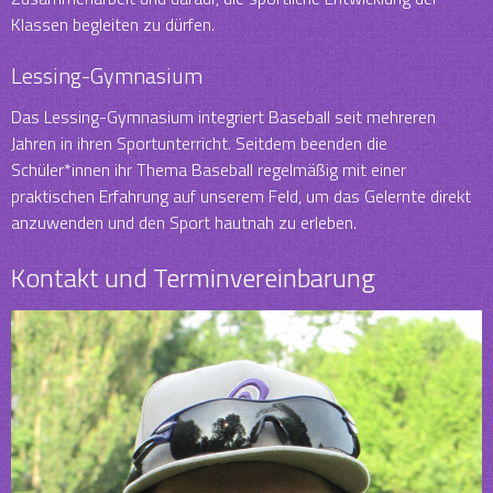
Klassen begleiten zu dürfen.
Lessing-Gymnasium
Das Lessing-Gymnasium integriert Baseball seit mehreren
Jahren in ihren Sportunterricht. Seitdem beenden die
Schüler*innen ihr Thema Baseball regelmäßig mit einer
praktischen Erfahrung auf unserem Feld, um das Gelernte direkt
anzuwenden und den Sport hautnah zu erleben.
Kontakt und Terminvereinbarung