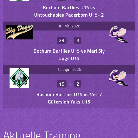
Bochum Barflies U15 vs
Untouchables Paderborn U15- 2
10. Mai 2026
23
-
9
Bochum Barflies U15 vs Marl Sly
Dogs U15
12. April 2026
19
-
2
Bochum Barflies U15 vs Verl /
Gütersloh Yaks U15
Aktuelle Training