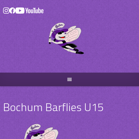
Skip
to
content
Bochum Barflies U15