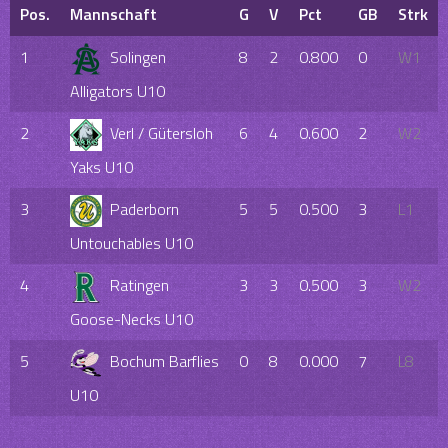
Pos.
Mannschaft
G
V
Pct
GB
Strk
1
Solingen
8
2
0.800
0
W1
Alligators U10
2
Verl / Gütersloh
6
4
0.600
2
W2
Yaks U10
3
Paderborn
5
5
0.500
3
L1
Untouchables U10
4
Ratingen
3
3
0.500
3
W2
Goose-Necks U10
5
Bochum Barflies
0
8
0.000
7
L8
U10