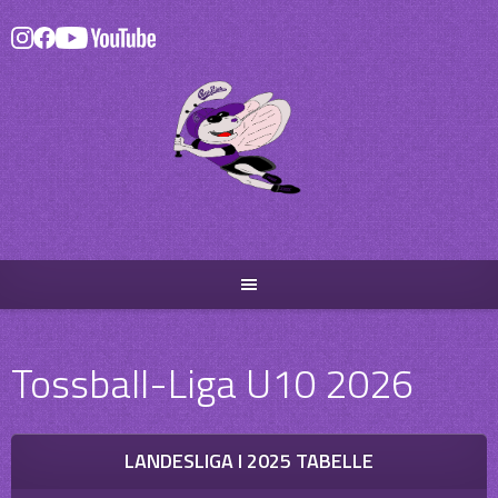
Skip
to
content
Tossball-Liga U10 2026
LANDESLIGA I 2025 TABELLE