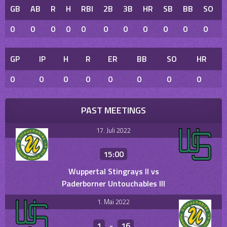
GB
AB
R
H
RBI
2B
3B
HR
SB
BB
SO
0
0
0
0
0
0
0
0
0
0
0
GP
IP
H
R
ER
BB
SO
HR
0
0
0
0
0
0
0
0
PAST MEETINGS
17. Juli 2022
15:00
Wuppertal Stingrays II vs
Paderborner Untouchables III
1. Mai 2022
1
-
16