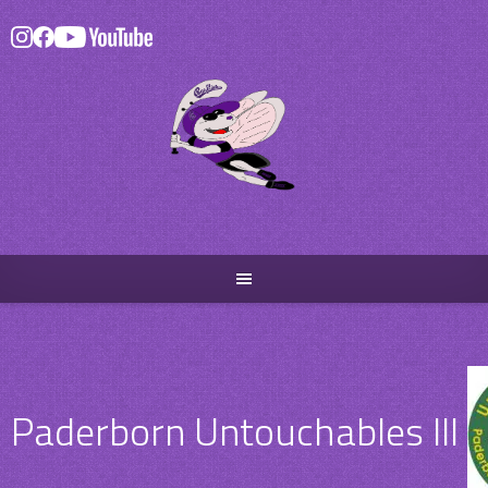
Skip
to
content
Paderborn Untouchables III