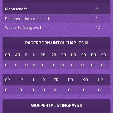
Mannschaft
R
Paderborn Untouchables III
9
Wuppertal Stingrays II
10
PADERBORN UNTOUCHABLES III
GB
AB
R
H
RBI
2B
3B
HR
SB
BB
SO
0
0
0
0
0
0
0
0
0
0
0
GP
IP
H
R
ER
BB
SO
HR
0
0
0
0
0
0
0
0
WUPPERTAL STINGRAYS II