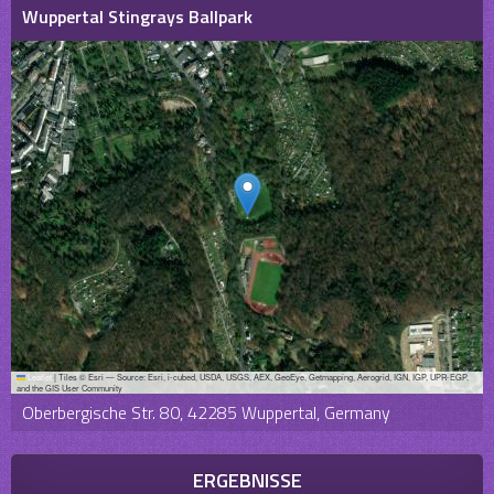
Wuppertal Stingrays Ballpark
Leaflet
|
Tiles © Esri — Source: Esri, i-cubed, USDA, USGS, AEX, GeoEye, Getmapping, Aerogrid, IGN, IGP, UPR-EGP,
and the GIS User Community
Oberbergische Str. 80, 42285 Wuppertal, Germany
ERGEBNISSE