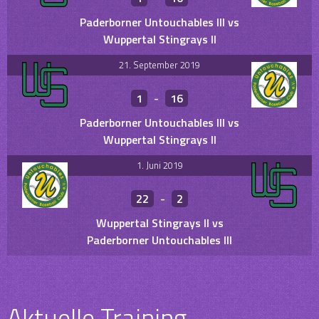
Paderborner Untouchables III vs
Wuppertal Stingrays II
21. September 2019
1
-
16
Paderborner Untouchables III vs
Wuppertal Stingrays II
1. Juni 2019
22
-
2
Wuppertal Stingrays II vs
Paderborner Untouchables III
Aktuelle Training