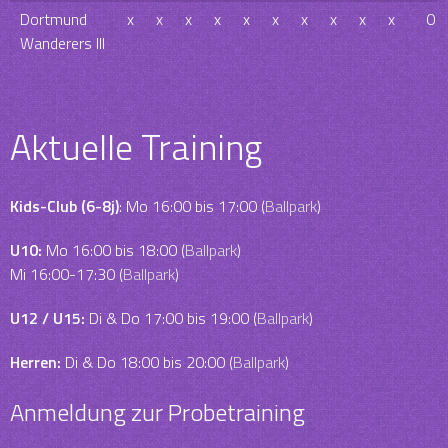
Dortmund
x
x
x
x
x
x
x
x
x
x
0
Wanderers III
Aktuelle Training
Kids-Club (6-8j)
: Mo 16:00 bis 17:00 (
Ballpark
)
U10:
Mo 16:00 bis 18:00 (
Ballpark
)
Mi 16:00-17:30 (
Ballpark
)
U12 / U15:
Di & Do 17:00 bis 19:00 (
Ballpark
)
Herren:
Di & Do 18:00 bis 20:00 (
Ballpark
)
Anmeldung zur Probetraining