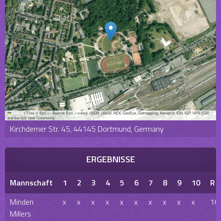
Leaflet
|
Tiles © Esri — Source: Esri, i-cubed, USDA, USGS, AEX, GeoEye, Getmapping, Aerogrid, IGN, IGP, UPR-EGP,
and the GIS User Community
Kirchderner Str. 45, 44145 Dortmund, Germany
ERGEBNISSE
Mannschaft
1
2
3
4
5
6
7
8
9
10
R
Minden
x
x
x
x
x
x
x
x
x
x
16
Millers