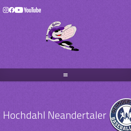
Skip
to
content
Hochdahl Neandertaler