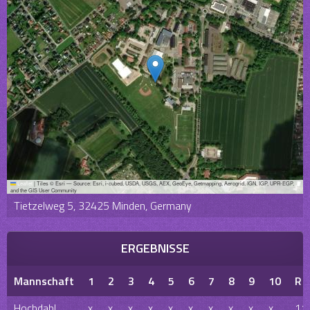
Leaflet
|
Tiles © Esri — Source: Esri, i-cubed, USDA, USGS, AEX, GeoEye, Getmapping, Aerogrid, IGN, IGP, UPR-EGP,
and the GIS User Community
Tietzelweg 5, 32425 Minden, Germany
ERGEBNISSE
Mannschaft
1
2
3
4
5
6
7
8
9
10
R
Hochdahl
x
x
x
x
x
x
x
x
x
x
11