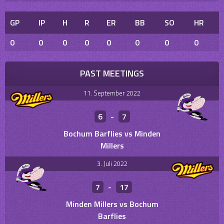
GP
IP
H
R
ER
BB
SO
HR
0
0
0
0
0
0
0
0
PAST MEETINGS
11. September 2022
6
-
7
Bochum Barflies vs Minden
Millers
3. Juli 2022
7
-
17
Minden Millers vs Bochum
Barflies