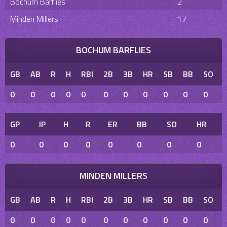
Bochum Barflies
2
Minden Millers
17
BOCHUM BARFLIES
GB
AB
R
H
RBI
2B
3B
HR
SB
BB
SO
0
0
0
0
0
0
0
0
0
0
0
GP
IP
H
R
ER
BB
SO
HR
0
0
0
0
0
0
0
0
MINDEN MILLERS
GB
AB
R
H
RBI
2B
3B
HR
SB
BB
SO
0
0
0
0
0
0
0
0
0
0
0