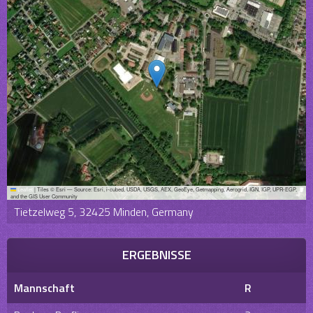
Leaflet
|
Tiles © Esri — Source: Esri, i-cubed, USDA, USGS, AEX, GeoEye, Getmapping, Aerogrid, IGN, IGP, UPR-EGP,
and the GIS User Community
Tietzelweg 5, 32425 Minden, Germany
ERGEBNISSE
Mannschaft
R