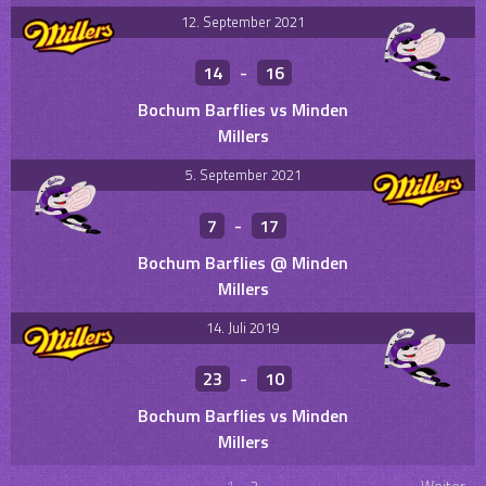
12. September 2021
14
-
16
Bochum Barflies vs Minden
Millers
5. September 2021
7
-
17
Bochum Barflies @ Minden
Millers
14. Juli 2019
23
-
10
Bochum Barflies vs Minden
Millers
1
2
Weiter