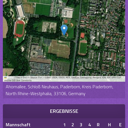
Leaflet
|
Tiles © Esri — Source: Esri, i-cubed, USDA, USGS, AEX, GeoEye, Getmapping, Aerogrid, IGN, IGP, UPR-EGP,
and the GIS User Community
Ahornallee, Schloß Neuhaus, Paderborn, Kreis Paderborn,
North Rhine-Westphalia, 33106, Germany
ERGEBNISSE
Mannschaft
1
2
3
4
R
H
E