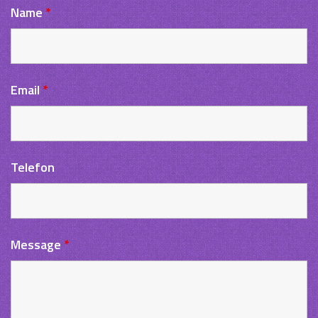
Name
*
Email
*
Telefon
Message
*