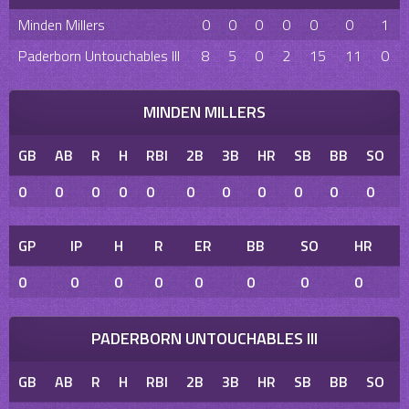
Minden Millers
0
0
0
0
0
0
1
Paderborn Untouchables III
8
5
0
2
15
11
0
MINDEN MILLERS
GB
AB
R
H
RBI
2B
3B
HR
SB
BB
SO
0
0
0
0
0
0
0
0
0
0
0
GP
IP
H
R
ER
BB
SO
HR
0
0
0
0
0
0
0
0
PADERBORN UNTOUCHABLES III
GB
AB
R
H
RBI
2B
3B
HR
SB
BB
SO