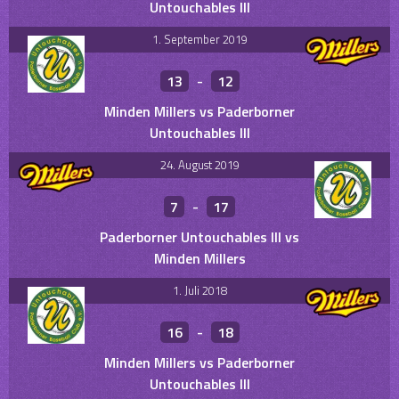
Untouchables III
1. September 2019
13
-
12
Minden Millers vs Paderborner
Untouchables III
24. August 2019
7
-
17
Paderborner Untouchables III vs
Minden Millers
1. Juli 2018
16
-
18
Minden Millers vs Paderborner
Untouchables III