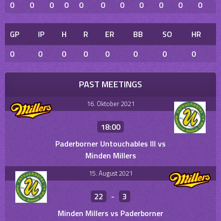
0
0
0
0
0
0
0
0
0
0
0
GP
IP
H
R
ER
BB
SO
HR
0
0
0
0
0
0
0
0
PAST MEETINGS
16. Oktober 2021
18:00
Paderborner Untouchables III vs
Minden Millers
15. August 2021
22
-
3
Minden Millers vs Paderborner