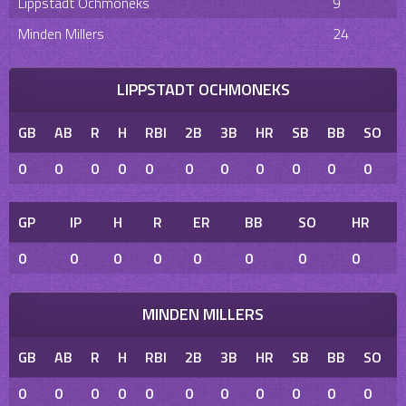
Lippstadt Ochmoneks
9
Minden Millers
24
LIPPSTADT OCHMONEKS
GB
AB
R
H
RBI
2B
3B
HR
SB
BB
SO
0
0
0
0
0
0
0
0
0
0
0
GP
IP
H
R
ER
BB
SO
HR
0
0
0
0
0
0
0
0
MINDEN MILLERS
GB
AB
R
H
RBI
2B
3B
HR
SB
BB
SO
0
0
0
0
0
0
0
0
0
0
0