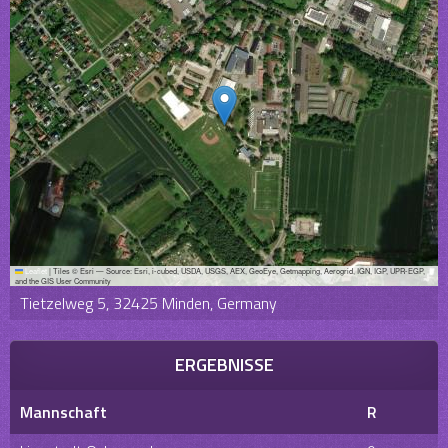
Leaflet
|
Tiles © Esri — Source: Esri, i-cubed, USDA, USGS, AEX, GeoEye, Getmapping, Aerogrid, IGN, IGP, UPR-EGP,
and the GIS User Community
Tietzelweg 5, 32425 Minden, Germany
ERGEBNISSE
Mannschaft
R