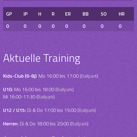
GP
IP
H
R
ER
BB
SO
HR
0
0
0
0
0
0
0
0
Aktuelle Training
Kids-Club (6-8j)
: Mo 16:00 bis 17:00 (
Ballpark
)
U10:
Mo 16:00 bis 18:00 (
Ballpark
)
Mi 16:00-17:30 (
Ballpark
)
U12 / U15:
Di & Do 17:00 bis 19:00 (
Ballpark
)
Herren:
Di & Do 18:00 bis 20:00 (
Ballpark
)