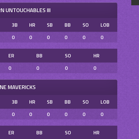
N UNTOUCHABLES III
B
3B
HR
SB
BB
SO
LOB
0
0
0
0
0
0
ER
BB
SO
HR
0
0
0
0
INE MAVERICKS
B
3B
HR
SB
BB
SO
LOB
0
0
0
0
0
0
ER
BB
SO
HR