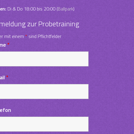
en:
Di & Do 18:00 bis 20:00 (
Ballpark
)
meldung zur Probetraining
er mit einem
*
sind Pflichtfelder
me
*
ail
*
lefon