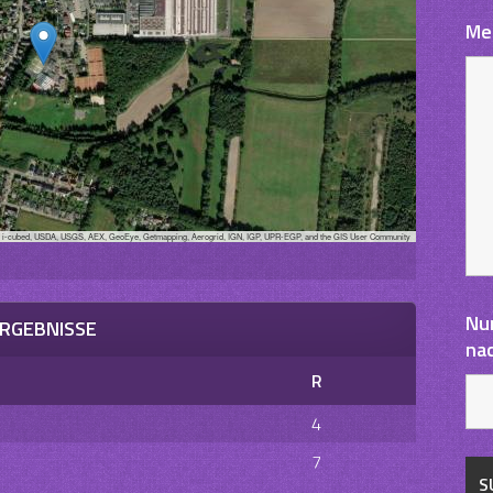
Me
, i-cubed, USDA, USGS, AEX, GeoEye, Getmapping, Aerogrid, IGN, IGP, UPR-EGP, and the GIS User Community
Nu
RGEBNISSE
na
R
4
7