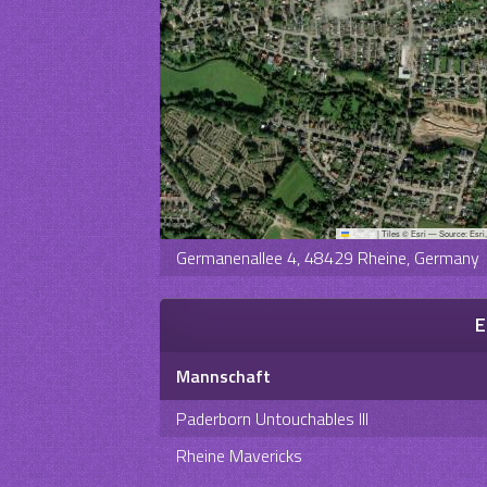
Leaflet
|
Tiles © Esri — Source: Esri
Germanenallee 4, 48429 Rheine, Germany
E
Mannschaft
Paderborn Untouchables III
Rheine Mavericks