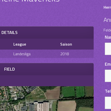
Herr
An
Feld
DETAILS
Na
League
Saison
Landesliga
2018
Em
FIELD
Te