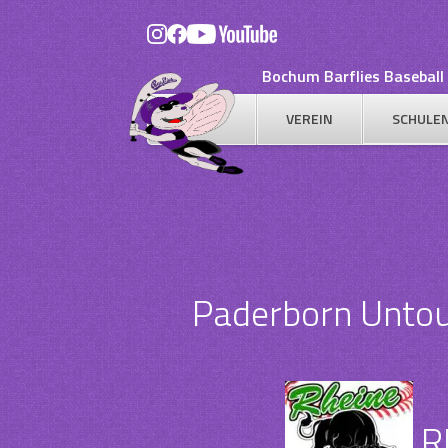
Skip
to
content
Bochum Barflies Baseball 
VEREIN
SCHULE
Paderborn Untouc
R