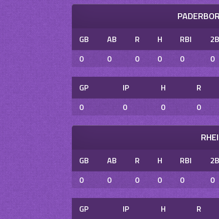
PADERBOR
GB
AB
R
H
RBI
2
0
0
0
0
0
0
GP
IP
H
R
0
0
0
0
RHE
GB
AB
R
H
RBI
2
0
0
0
0
0
0
GP
IP
H
R