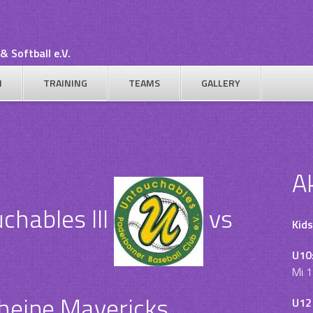
& Softball e.V.
N
TRAINING
TEAMS
GALLERY
A
hables III
vs
Kids
U10
Mi 1
heine Mavericks
U12