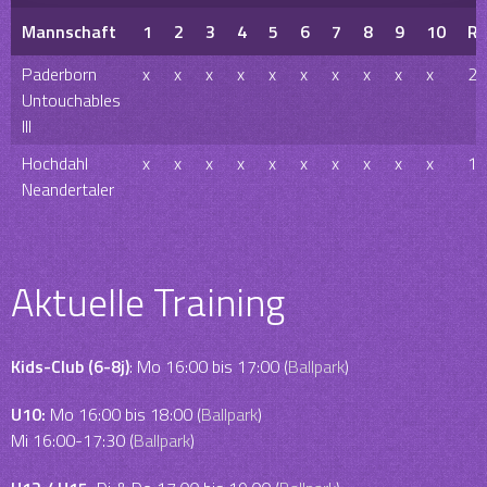
Mannschaft
1
2
3
4
5
6
7
8
9
10
R
Paderborn
x
x
x
x
x
x
x
x
x
x
20
Untouchables
III
Hochdahl
x
x
x
x
x
x
x
x
x
x
12
Neandertaler
Aktuelle Training
Kids-Club (6-8j)
: Mo 16:00 bis 17:00 (
Ballpark
)
U10:
Mo 16:00 bis 18:00 (
Ballpark
)
Mi 16:00-17:30 (
Ballpark
)