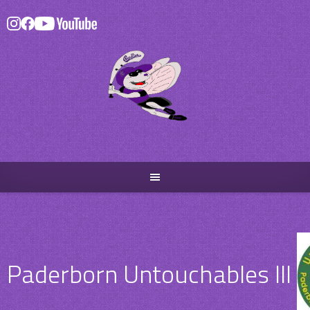
Skip
to
content
Paderborn Untouchables III