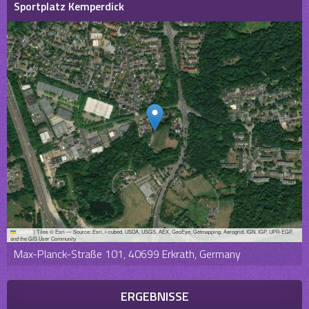
Sportplatz Kemperdick
Leaflet
|
Tiles © Esri — Source: Esri, i-cubed, USDA, USGS, AEX, GeoEye, Getmapping, Aerogrid, IGN, IGP, UPR-EGP,
and the GIS User Community
Max-Planck-Straße 101, 40699 Erkrath, Germany
ERGEBNISSE