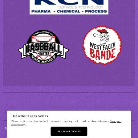
This website uses cookies
We use cookies to analyze our traffic, personalize marketing and to provide social media features.
Privacy and
cookies policy ›
.
© 2026 Bochum Barflies Baseball & Softball e.V.
ALLOW ALL COOKIES
Impressum