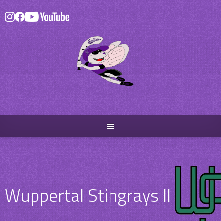
Skip
to
content
Wuppertal Stingrays II