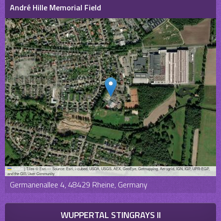
André Hille Memorial Field
Leaflet
|
Tiles © Esri — Source: Esri, i-cubed, USDA, USGS, AEX, GeoEye, Getmapping, Aerogrid, IGN, IGP, UPR-EGP,
and the GIS User Community
Germanenallee 4, 48429 Rheine, Germany
WUPPERTAL STINGRAYS II