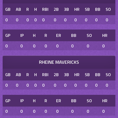
GB
AB
R
H
RBI
2B
3B
HR
SB
BB
SO
0
0
0
0
0
0
0
0
0
0
0
GP
IP
H
R
ER
BB
SO
HR
0
0
0
0
0
0
0
0
RHEINE MAVERICKS
GB
AB
R
H
RBI
2B
3B
HR
SB
BB
SO
0
0
0
0
0
0
0
0
0
0
0
GP
IP
H
R
ER
BB
SO
HR
0
0
0
0
0
0
0
0