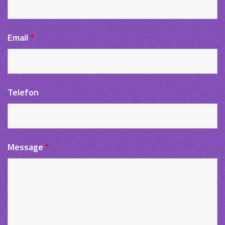
Email
*
Telefon
Message
*