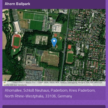
Ahorn Ballpark
Leaflet
|
Tiles © Esri — Source: Esri, i-cubed, USDA, USGS, AEX, GeoEye, Getmapping, Aerogrid, IGN, IGP, UPR-EGP,
and the GIS User Community
Ahornallee, Schloß Neuhaus, Paderborn, Kreis Paderborn,
North Rhine-Westphalia, 33106, Germany