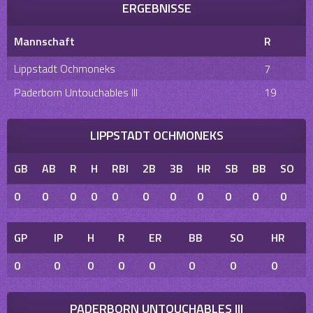
ERGEBNISSE
Mannschaft
R
Lippstadt Ochmoneks
7
Paderborn Untouchables III
19
LIPPSTADT OCHMONEKS
GB
AB
R
H
RBI
2B
3B
HR
SB
BB
SO
0
0
0
0
0
0
0
0
0
0
0
GP
IP
H
R
ER
BB
SO
HR
0
0
0
0
0
0
0
0
PADERBORN UNTOUCHABLES III