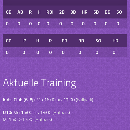
GB
AB
R
H
RBI
2B
3B
HR
SB
BB
SO
0
0
0
0
0
0
0
0
0
0
0
GP
IP
H
R
ER
BB
SO
HR
0
0
0
0
0
0
0
0
Aktuelle Training
Kids-Club (6-8j)
: Mo 16:00 bis 17:00 (
Ballpark
)
U10:
Mo 16:00 bis 18:00 (
Ballpark
)
Mi 16:00-17:30 (
Ballpark
)