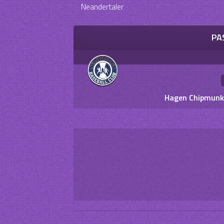
Neandertaler
PA
Hagen Chipmunks