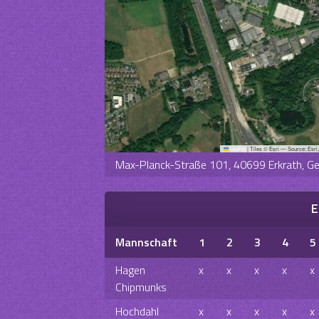
Leaflet
|
Tiles © Esri — Source: Esri
Max-Planck-Straße 101, 40699 Erkrath, G
E
Mannschaft
1
2
3
4
5
Hagen
x
x
x
x
x
Chipmunks
Hochdahl
x
x
x
x
x