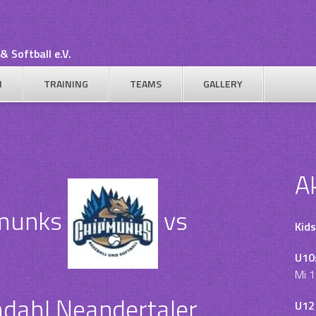
& Softball e.V.
N
TRAINING
TEAMS
GALLERY
A
munks
vs
Kids
U10
Mi 1
dahl Neandertaler
U12