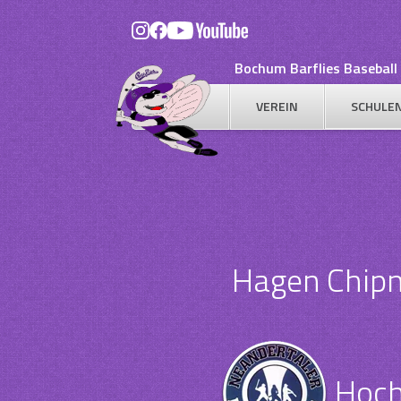
Skip
to
content
Bochum Barflies Baseball 
VEREIN
SCHULE
Hagen Chip
Hoch