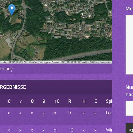
Me
, i-cubed, USDA, USGS, AEX, GeoEye, Getmapping, Aerogrid, IGN, IGP, UPR-EGP, and the GIS User Community
ermany
RGEBNISSE
Nu
na
6
7
8
9
10
R
H
E
Spielausgan
x
x
x
x
x
9
x
x
Loss
x
x
x
x
x
13
x
x
Win