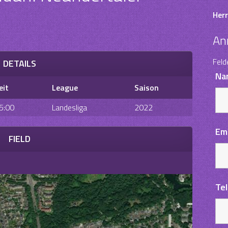
Herr
An
Feld
DETAILS
Na
eit
League
Saison
5:00
Landesliga
2022
Em
FIELD
Te