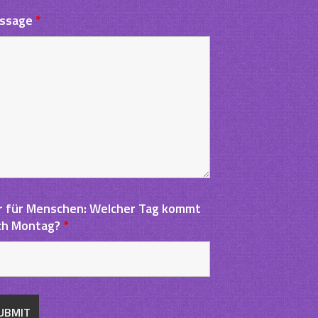
ssage
*
r für Menschen: Welcher Tag kommt
ch Montag?
*
g