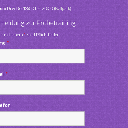
en:
Di & Do 18:00 bis 20:00 (
Ballpark
)
meldung zur Probetraining
er mit einem
*
sind Pflichtfelder
me
*
ail
*
lefon