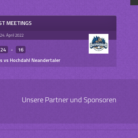
ST MEETINGS
24. April 2022
24
-
16
 vs Hochdahl Neandertaler
Unsere Partner und Sponsoren