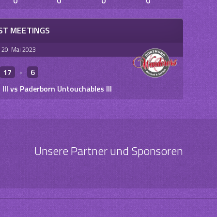
0
0
0
0
ST MEETINGS
20. Mai 2023
17
-
6
II vs Paderborn Untouchables III
Unsere Partner und Sponsoren