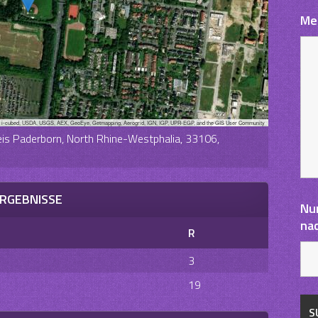
Me
, i-cubed, USDA, USGS, AEX, GeoEye, Getmapping, Aerogrid, IGN, IGP, UPR-EGP, and the GIS User Community
eis Paderborn, North Rhine-Westphalia, 33106,
RGEBNISSE
Nu
na
R
3
19