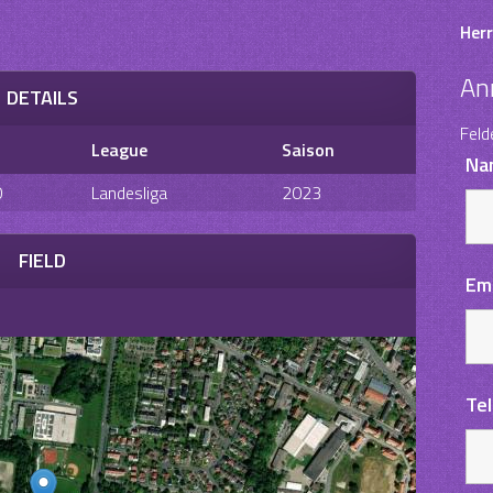
Herr
An
DETAILS
Feld
League
Saison
Na
0
Landesliga
2023
FIELD
Em
Te