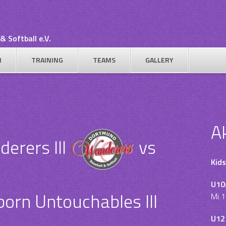
& Softball e.V.
N
TRAINING
TEAMS
GALLERY
A
rers III
vs
Kids
U10
orn Untouchables III
Mi 1
U12