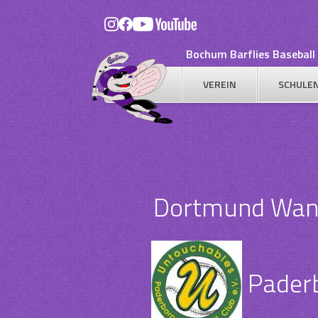
Skip
to
content
Bochum Barflies Baseball 
VEREIN
SCHULE
Dortmund Wande
Paderb