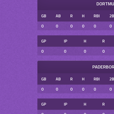
DORTMUN
GB
AB
R
H
RBI
2
0
0
0
0
0
0
GP
IP
H
R
0
0
0
0
PADERBOR
GB
AB
R
H
RBI
2
0
0
0
0
0
0
GP
IP
H
R