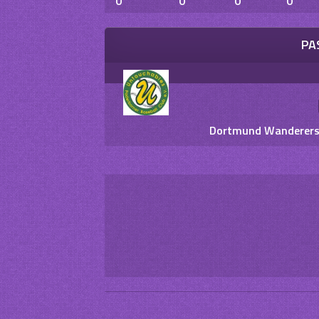
0
0
0
0
PA
Dortmund Wanderers I