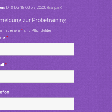
en:
Di & Do 18:00 bis 20:00 (
Ballpark
)
meldung zur Probetraining
er mit einem
*
sind Pflichtfelder
me
*
ail
*
lefon