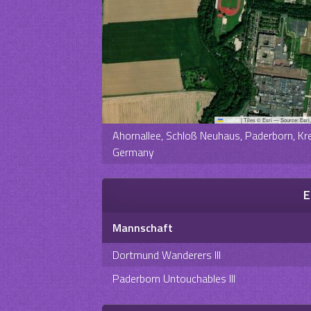
Leaflet
|
Tiles © Esri — Source: Esri
Ahornallee, Schloß Neuhaus, Paderborn, Kr
Germany
E
Mannschaft
Dortmund Wanderers III
Paderborn Untouchables III