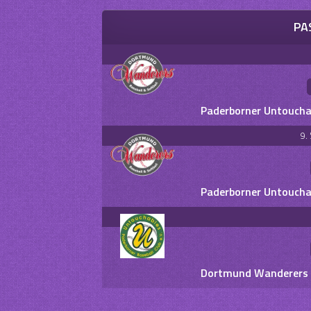
PA
Paderborner Untouchab
9.
Paderborner Untouchab
Dortmund Wanderers II