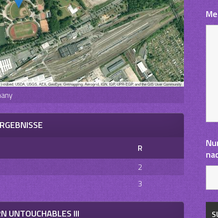
Me
, i-cubed, USDA, USGS, AEX, GeoEye, Getmapping, Aerogrid, IGN, IGP, UPR-EGP, and the GIS User Community
many
RGEBNISSE
Nu
R
na
2
3
N UNTOUCHABLES III