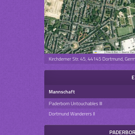
Leaflet
|
Tiles © Esri — Source: Esri
Kirchderner Str. 45, 44145 Dortmund, Ger
E
Mannschaft
Paderborn Untouchables III
Dortmund Wanderers II
PADERBOR