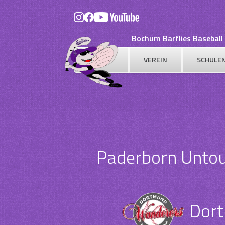
Skip
to
content
Bochum Barflies Baseball 
VEREIN
SCHULE
Paderborn Untouc
Dort