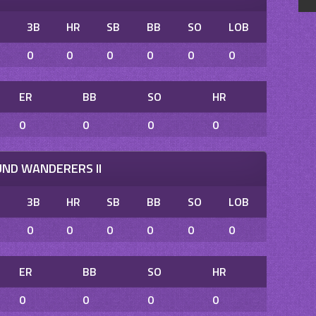
B
3B
HR
SB
BB
SO
LOB
0
0
0
0
0
0
ER
BB
SO
HR
0
0
0
0
ND WANDERERS II
B
3B
HR
SB
BB
SO
LOB
0
0
0
0
0
0
ER
BB
SO
HR
0
0
0
0