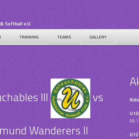
& Softball e.V.
N
TRAINING
TEAMS
GALLERY
A
hables III
vs
Kids
U10
Mi 1
mund Wanderers II
U12