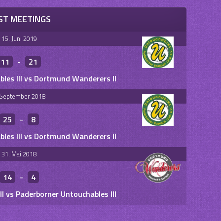
ST MEETINGS
15. Juni 2019
11
-
21
les III vs Dortmund Wanderers II
 September 2018
25
-
8
les III vs Dortmund Wanderers II
31. Mai 2018
14
-
4
 vs Paderborner Untouchables III