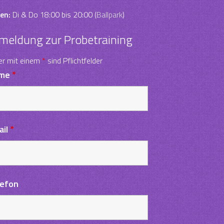
en:
Di & Do 18:00 bis 20:00 (
Ballpark
)
meldung zur Probetraining
er mit einem
*
sind Pflichtfelder
me
*
ail
*
lefon