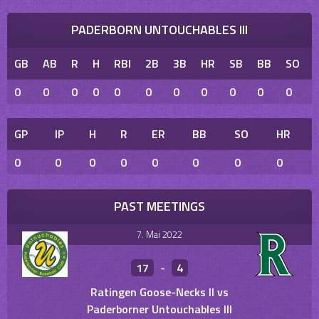
PADERBORN UNTOUCHABLES III
GB
AB
R
H
RBI
2B
3B
HR
SB
BB
SO
0
0
0
0
0
0
0
0
0
0
0
GP
IP
H
R
ER
BB
SO
HR
0
0
0
0
0
0
0
0
PAST MEETINGS
7. Mai 2022
17
-
4
Ratingen Goose-Necks II vs
Paderborner Untouchables III