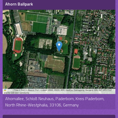
Ahorn Ballpark
Leaflet
|
Tiles © Esri — Source: Esri, i-cubed, USDA, USGS, AEX, GeoEye, Getmapping, Aerogrid, IGN, IGP, UPR-EGP,
and the GIS User Community
Ahornallee, Schloß Neuhaus, Paderborn, Kreis Paderborn,
North Rhine-Westphalia, 33106, Germany