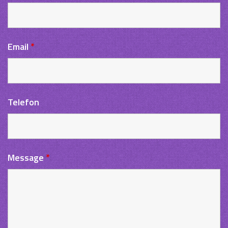
Email
*
Telefon
Message
*