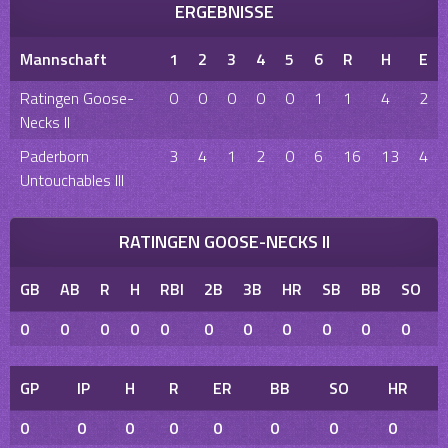
ERGEBNISSE
Mannschaft
1
2
3
4
5
6
R
H
E
Ratingen Goose-
0
0
0
0
0
1
1
4
2
Necks II
Paderborn
3
4
1
2
0
6
16
13
4
Untouchables III
RATINGEN GOOSE-NECKS II
GB
AB
R
H
RBI
2B
3B
HR
SB
BB
SO
0
0
0
0
0
0
0
0
0
0
0
GP
IP
H
R
ER
BB
SO
HR
0
0
0
0
0
0
0
0