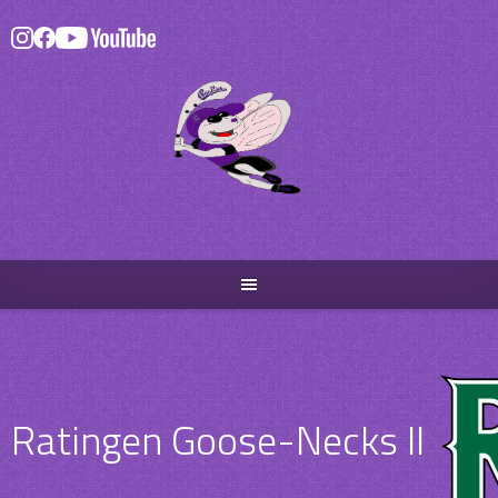
Skip
to
content
Ratingen Goose-Necks II