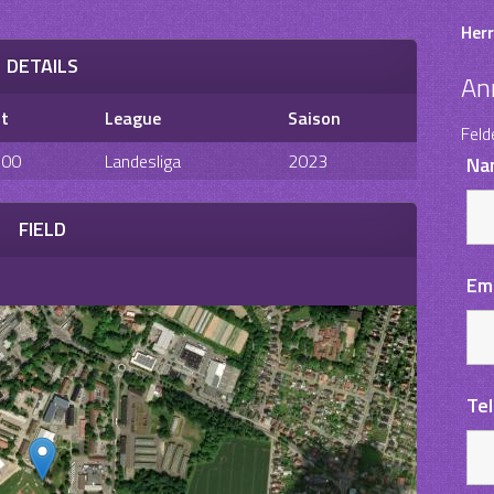
Herr
DETAILS
An
it
League
Saison
Feld
:00
Landesliga
2023
Na
FIELD
Em
Te