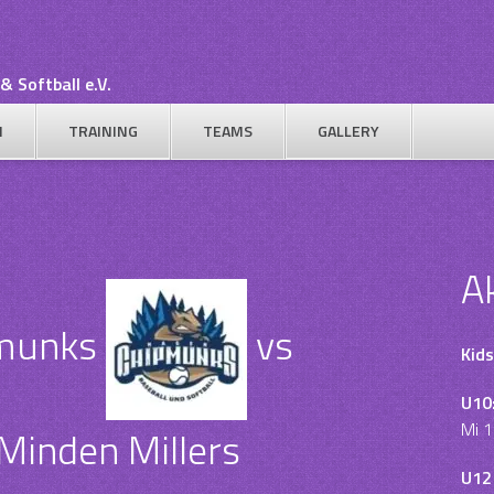
& Softball e.V.
N
TRAINING
TEAMS
GALLERY
A
munks
vs
Kids
U10
Mi 1
Minden Millers
U12