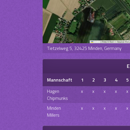
Leaflet
|
Tiles © Esri — Source: Esri
Tietzelweg 5, 32425 Minden, Germany
E
Mannschaft
1
2
3
4
5
Hagen
x
x
x
x
x
Chipmunks
Minden
x
x
x
x
x
Millers