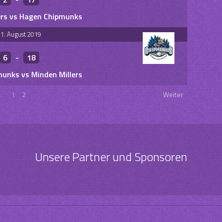
ers vs Hagen Chipmunks
1. August 2019
6
-
18
unks vs Minden Millers
1
2
Weiter
Unsere Partner und Sponsoren