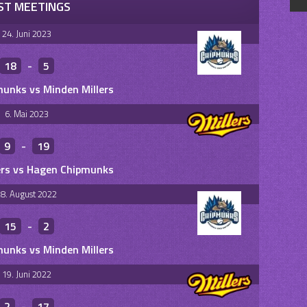
ST MEETINGS
24. Juni 2023
18
-
5
unks vs Minden Millers
6. Mai 2023
9
-
19
ers vs Hagen Chipmunks
8. August 2022
15
-
2
unks vs Minden Millers
19. Juni 2022
2
-
17