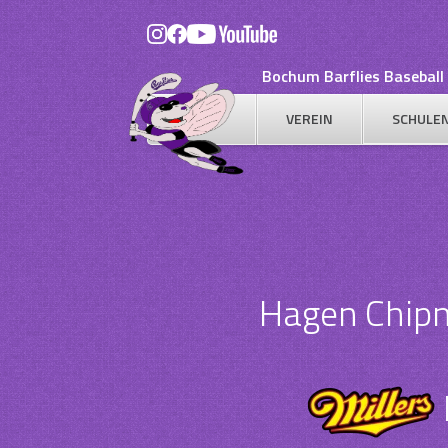
Skip
to
content
Bochum Barflies Baseball 
VEREIN
SCHULE
Hagen Chip