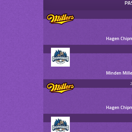
PA
Hagen Chipm
Minden Mill
2
Hagen Chipm