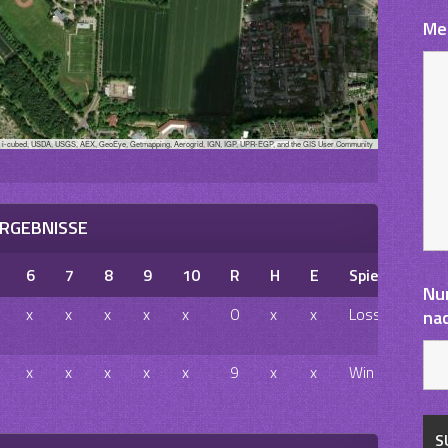
Me
, i-cubed, USDA, USGS, AEX, GeoEye, Getmapping, Aerogrid, IGN, IGP, UPR-EGP, and the GIS User Community
RGEBNISSE
6
7
8
9
10
R
H
E
Spielausgang
Nu
x
x
x
x
x
0
x
x
Loss
na
x
x
x
x
x
9
x
x
Win