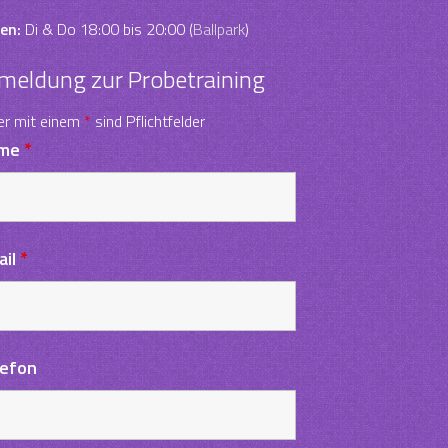
en:
Di & Do 18:00 bis 20:00 (
Ballpark
)
meldung zur Probetraining
er mit einem
*
sind Pflichtfelder
me
*
ail
*
lefon