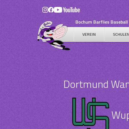
Skip
to
content
Bochum Barflies Baseball 
VEREIN
SCHULE
Dortmund Wand
Wupp