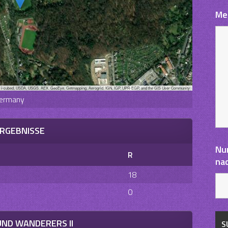
Me
, i-cubed, USDA, USGS, AEX, GeoEye, Getmapping, Aerogrid, IGN, IGP, UPR-EGP, and the GIS User Community
Germany
RGEBNISSE
Nu
R
na
18
0
ND WANDERERS II