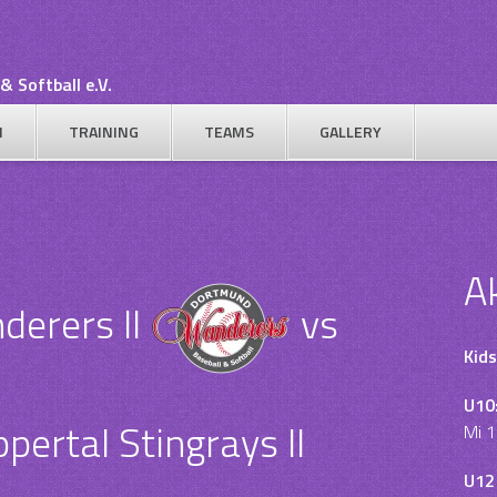
& Softball e.V.
N
TRAINING
TEAMS
GALLERY
A
erers II
vs
Kids
U10
ertal Stingrays II
Mi 1
U12