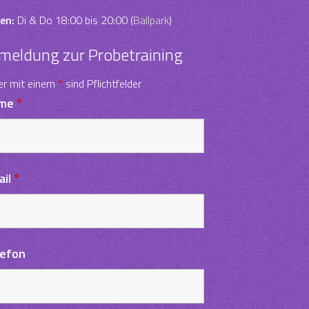
en:
Di & Do 18:00 bis 20:00 (
Ballpark
)
meldung zur Probetraining
er mit einem
*
sind Pflichtfelder
me
*
ail
*
lefon