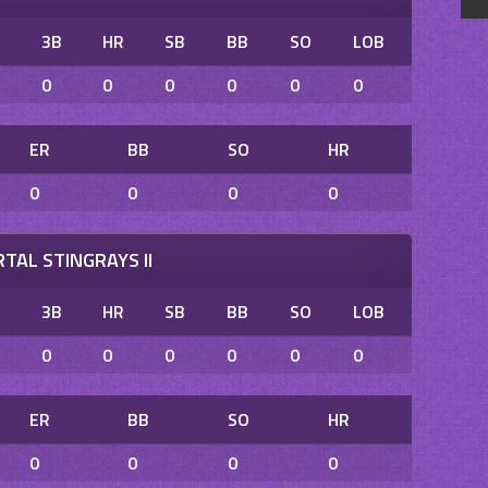
B
3B
HR
SB
BB
SO
LOB
0
0
0
0
0
0
ER
BB
SO
HR
0
0
0
0
TAL STINGRAYS II
B
3B
HR
SB
BB
SO
LOB
0
0
0
0
0
0
ER
BB
SO
HR
0
0
0
0