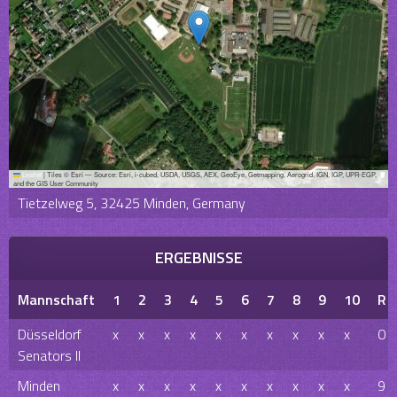
Leaflet
|
Tiles © Esri — Source: Esri, i-cubed, USDA, USGS, AEX, GeoEye, Getmapping, Aerogrid, IGN, IGP, UPR-EGP,
and the GIS User Community
Tietzelweg 5, 32425 Minden, Germany
ERGEBNISSE
Mannschaft
1
2
3
4
5
6
7
8
9
10
R
Düsseldorf
x
x
x
x
x
x
x
x
x
x
0
Senators II
Minden
x
x
x
x
x
x
x
x
x
x
9