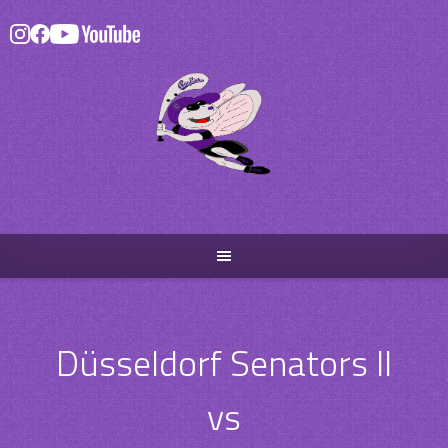
Skip
to
content
Düsseldorf Senators II
vs