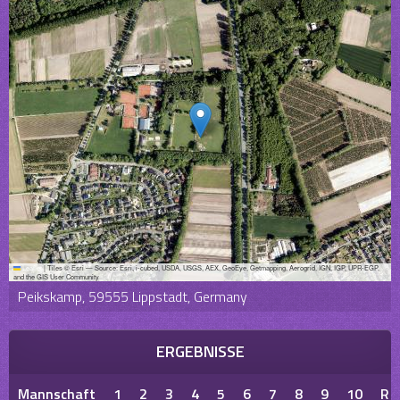
Leaflet
|
Tiles © Esri — Source: Esri, i-cubed, USDA, USGS, AEX, GeoEye, Getmapping, Aerogrid, IGN, IGP, UPR-EGP,
and the GIS User Community
Peikskamp, 59555 Lippstadt, Germany
ERGEBNISSE
Mannschaft
1
2
3
4
5
6
7
8
9
10
R