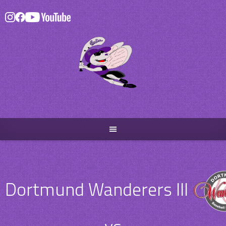
Skip
to
content
Dortmund Wanderers III