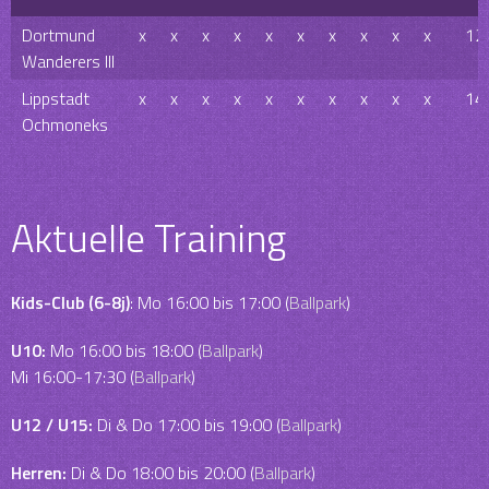
Dortmund
x
x
x
x
x
x
x
x
x
x
12
Wanderers III
Lippstadt
x
x
x
x
x
x
x
x
x
x
14
Ochmoneks
Aktuelle Training
Kids-Club (6-8j)
: Mo 16:00 bis 17:00 (
Ballpark
)
U10:
Mo 16:00 bis 18:00 (
Ballpark
)
Mi 16:00-17:30 (
Ballpark
)
U12 / U15:
Di & Do 17:00 bis 19:00 (
Ballpark
)
Herren:
Di & Do 18:00 bis 20:00 (
Ballpark
)