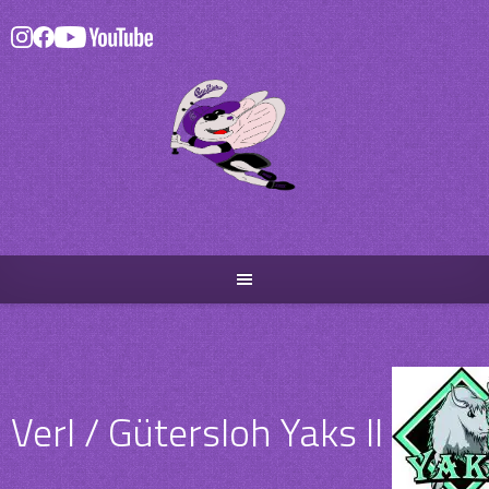
Skip
to
content
Verl / Gütersloh Yaks II