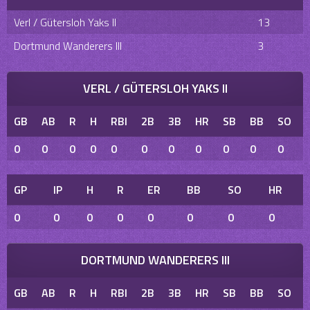
Verl / Gütersloh Yaks II
13
Dortmund Wanderers III
3
VERL / GÜTERSLOH YAKS II
GB
AB
R
H
RBI
2B
3B
HR
SB
BB
SO
0
0
0
0
0
0
0
0
0
0
0
GP
IP
H
R
ER
BB
SO
HR
0
0
0
0
0
0
0
0
DORTMUND WANDERERS III
GB
AB
R
H
RBI
2B
3B
HR
SB
BB
SO