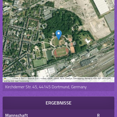
Leaflet
|
Tiles © Esri — Source: Esri, i-cubed, USDA, USGS, AEX, GeoEye, Getmapping, Aerogrid, IGN, IGP, UPR-EGP,
and the GIS User Community
Kirchderner Str. 45, 44145 Dortmund, Germany
ERGEBNISSE
Mannschaft
R