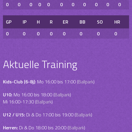
0
0
0
0
0
0
0
0
0
0
0
GP
IP
H
R
ER
BB
SO
HR
0
0
0
0
0
0
0
0
Aktuelle Training
Kids-Club (6-8j)
: Mo 16:00 bis 17:00 (
Ballpark
)
U10:
Mo 16:00 bis 18:00 (
Ballpark
)
Mi 16:00-17:30 (
Ballpark
)
U12 / U15:
Di & Do 17:00 bis 19:00 (
Ballpark
)
Herren:
Di & Do 18:00 bis 20:00 (
Ballpark
)