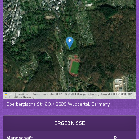
Leaflet
|
Tiles © Esri — Source: Esri, i-cubed, USDA, USGS, AEX, GeoEye, Getmapping, Aerogrid, IGN, IGP, UPR-EGP,
and the GIS User Community
Oberbergische Str. 80, 42285 Wuppertal, Germany
ERGEBNISSE
Mannschaft
R