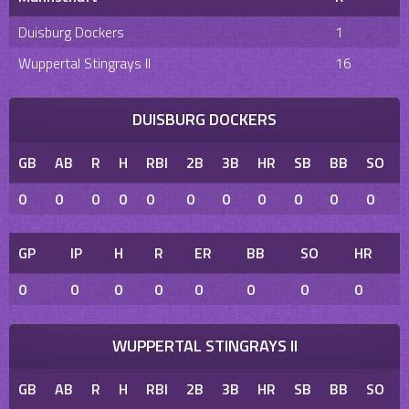
Duisburg Dockers
1
Wuppertal Stingrays II
16
DUISBURG DOCKERS
GB
AB
R
H
RBI
2B
3B
HR
SB
BB
SO
0
0
0
0
0
0
0
0
0
0
0
GP
IP
H
R
ER
BB
SO
HR
0
0
0
0
0
0
0
0
WUPPERTAL STINGRAYS II
GB
AB
R
H
RBI
2B
3B
HR
SB
BB
SO