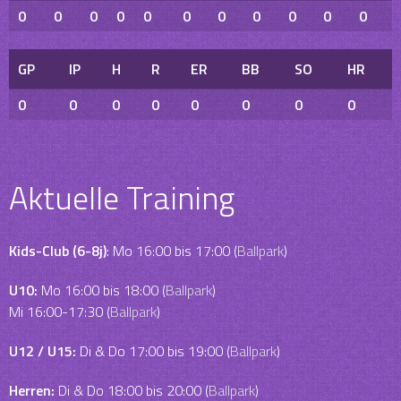
0
0
0
0
0
0
0
0
0
0
0
GP
IP
H
R
ER
BB
SO
HR
0
0
0
0
0
0
0
0
Aktuelle Training
Kids-Club (6-8j)
: Mo 16:00 bis 17:00 (
Ballpark
)
U10:
Mo 16:00 bis 18:00 (
Ballpark
)
Mi 16:00-17:30 (
Ballpark
)
U12 / U15:
Di & Do 17:00 bis 19:00 (
Ballpark
)
Herren:
Di & Do 18:00 bis 20:00 (
Ballpark
)