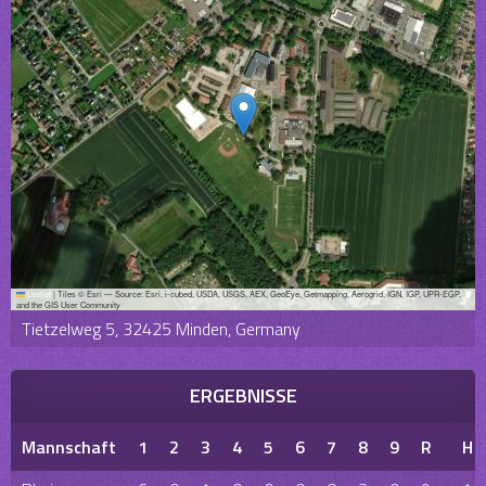
Leaflet
|
Tiles © Esri — Source: Esri, i-cubed, USDA, USGS, AEX, GeoEye, Getmapping, Aerogrid, IGN, IGP, UPR-EGP,
and the GIS User Community
Tietzelweg 5, 32425 Minden, Germany
ERGEBNISSE
Mannschaft
1
2
3
4
5
6
7
8
9
R
H