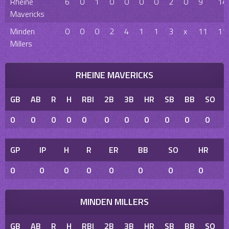
Rheine
6
0
1
0
0
0
0
2
0
9
14
Mavericks
Minden
0
0
0
2
4
1
1
3
x
11
11
Millers
RHEINE MAVERICKS
GB
AB
R
H
RBI
2B
3B
HR
SB
BB
SO
0
0
0
0
0
0
0
0
0
0
0
GP
IP
H
R
ER
BB
SO
HR
0
0
0
0
0
0
0
0
MINDEN MILLERS
GB
AB
R
H
RBI
2B
3B
HR
SB
BB
SO