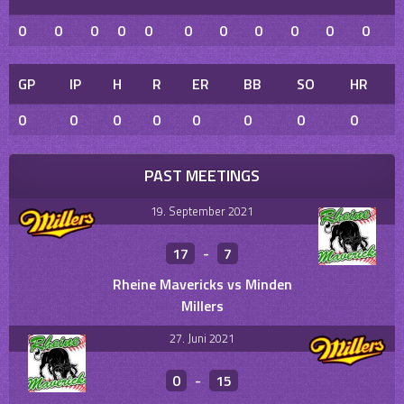
0
0
0
0
0
0
0
0
0
0
0
GP
IP
H
R
ER
BB
SO
HR
0
0
0
0
0
0
0
0
PAST MEETINGS
19. September 2021
17
-
7
Rheine Mavericks vs Minden
Millers
27. Juni 2021
0
-
15