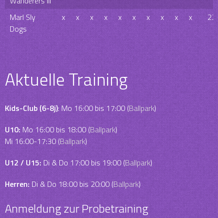
Wanderers III
Marl Sly
x
x
x
x
x
x
x
x
x
x
22
Dogs
Aktuelle Training
Kids-Club (6-8j)
: Mo 16:00 bis 17:00 (
Ballpark
)
U10:
Mo 16:00 bis 18:00 (
Ballpark
)
Mi 16:00-17:30 (
Ballpark
)
U12 / U15:
Di & Do 17:00 bis 19:00 (
Ballpark
)
Herren:
Di & Do 18:00 bis 20:00 (
Ballpark
)
Anmeldung zur Probetraining