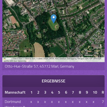
Leaflet
|
Tiles © Esri — Source: Esri, i-cubed, USDA, USGS, AEX, GeoEye, Getmapping, Aerogrid, IGN, IGP, UPR-EGP,
and the GIS User Community
Otto-Hue-Straße 57, 45772 Marl, Germany
ERGEBNISSE
Mannschaft
1
2
3
4
5
6
7
8
9
10
R
Dortmund
x
x
x
x
x
x
x
x
x
x
7