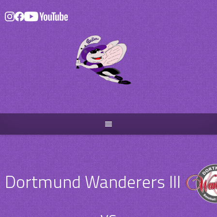
Skip
to
content
Dortmund Wanderers III