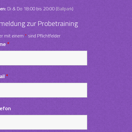
en:
Di & Do 18:00 bis 20:00 (
Ballpark
)
meldung zur Probetraining
er mit einem
*
sind Pflichtfelder
me
*
ail
*
lefon