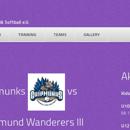
& Softball e.V.
N
TRAINING
TEAMS
GALLERY
A
munks
vs
Kids
U10
Mi 1
mund Wanderers III
U12