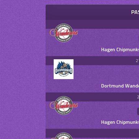
PA
Hagen Chipmunks
2
Dortmund Wander
2
Hagen Chipmunks