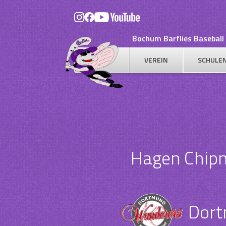
Skip
to
content
Bochum Barflies Baseball 
VEREIN
SCHULE
Hagen Chip
Dort