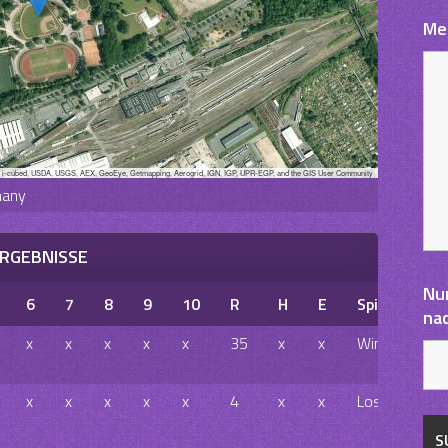
Me
, i-cubed, USDA, USGS, AEX, GeoEye, Getmapping, Aerogrid, IGN, IGP, UPR-EGP, and the GIS User Community
many
RGEBNISSE
Nu
6
7
8
9
10
R
H
E
Spielausgan
na
x
x
x
x
x
35
x
x
Win
x
x
x
x
x
4
x
x
Loss