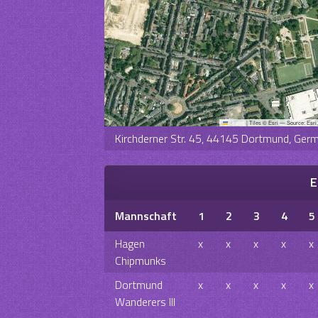
Leaflet
|
Tiles © Esri — Source: Esri
Kirchderner Str. 45, 44145 Dortmund, Ger
E
Mannschaft
1
2
3
4
5
Hagen
x
x
x
x
x
Chipmunks
Dortmund
x
x
x
x
x
Wanderers III