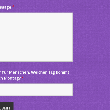
ssage
*
r für Menschen: Welcher Tag kommt
g
ch Montag?
*