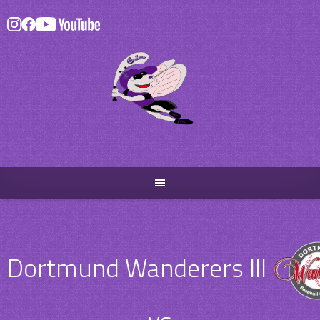
Skip
to
content
Dortmund Wanderers III