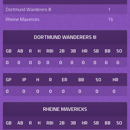
Dortmund Wanderers III
1
Rheine Mavericks
16
DORTMUND WANDERERS III
GB
AB
R
H
RBI
2B
3B
HR
SB
BB
SO
0
0
0
0
0
0
0
0
0
0
0
GP
IP
H
R
ER
BB
SO
HR
0
0
0
0
0
0
0
0
RHEINE MAVERICKS
GB
AB
R
H
RBI
2B
3B
HR
SB
BB
SO