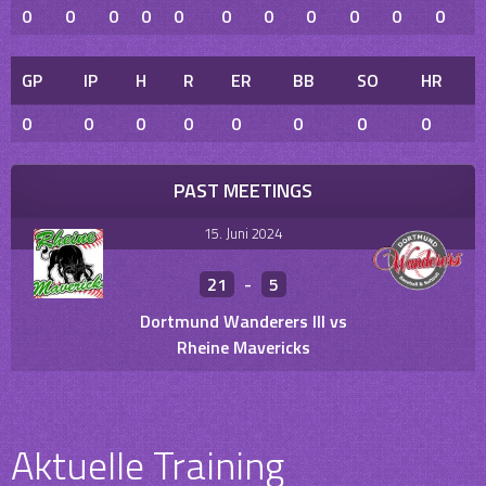
0
0
0
0
0
0
0
0
0
0
0
GP
IP
H
R
ER
BB
SO
HR
0
0
0
0
0
0
0
0
PAST MEETINGS
15. Juni 2024
21
-
5
Dortmund Wanderers III vs
Rheine Mavericks
Aktuelle Training