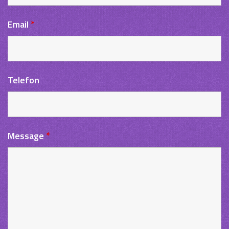
Email
*
Telefon
Message
*