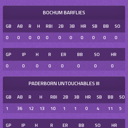
BOCHUM BARFLIES
GB
AB
R
H
RBI
2B
3B
HR
SB
BB
SO
0
0
0
0
0
0
0
0
0
0
0
GP
IP
H
R
ER
BB
SO
HR
0
0
0
0
0
0
0
0
PADERBORN UNTOUCHABLES III
GB
AB
R
H
RBI
2B
3B
HR
SB
BB
SO
1
36
12
13
10
1
1
0
4
11
5
GP
IP
H
R
ER
BB
SO
HR