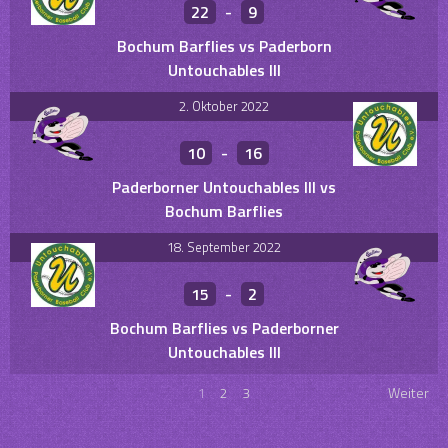
22
-
9
Bochum Barflies vs Paderborn
Untouchables III
2. Oktober 2022
10
-
16
Paderborner Untouchables III vs
Bochum Barflies
18. September 2022
15
-
2
Bochum Barflies vs Paderborner
Untouchables III
1
2
3
Weiter