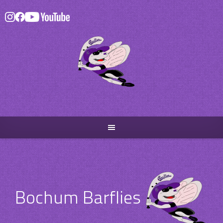
Skip
to
content
Bochum Barflies