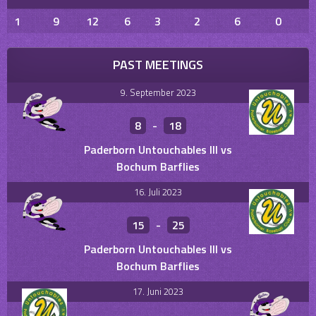
1
9
12
6
3
2
6
0
PAST MEETINGS
9. September 2023
8
-
18
Paderborn Untouchables III vs
Bochum Barflies
16. Juli 2023
15
-
25
Paderborn Untouchables III vs
Bochum Barflies
17. Juni 2023