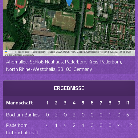
Leaflet
|
Tiles © Esri — Source: Esri, i-cubed, USDA, USGS, AEX, GeoEye, Getmapping, Aerogrid, IGN, IGP, UPR-EGP,
and the GIS User Community
Ahornallee, Schloß Neuhaus, Paderborn, Kreis Paderborn,
North Rhine-Westphalia, 33106, Germany
ERGEBNISSE
Mannschaft
1
2
3
4
5
6
7
8
9
R
Bochum Barflies
0
3
0
2
0
0
0
1
0
6
Paderborn
4
1
4
2
1
0
0
0
x
12
Untouchables III