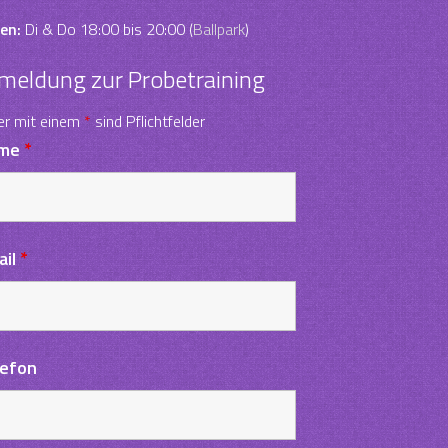
en:
Di & Do 18:00 bis 20:00 (
Ballpark
)
meldung zur Probetraining
er mit einem
*
sind Pflichtfelder
me
*
ail
*
lefon