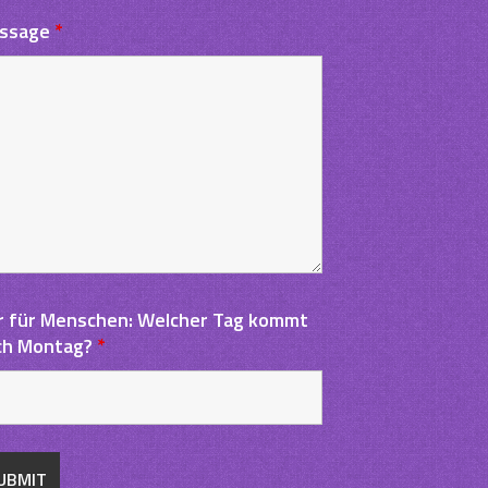
ssage
*
g
r für Menschen: Welcher Tag kommt
ch Montag?
*