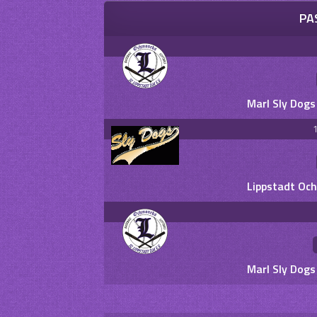
PA
Marl Sly Dog
1
Lippstadt Oc
Marl Sly Dog