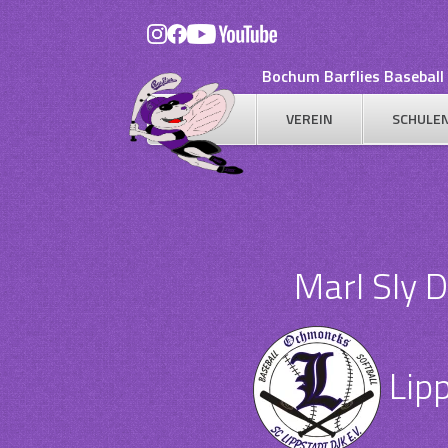
Skip
to
content
Bochum Barflies Baseball 
VEREIN
SCHULE
Marl Sly 
Lip