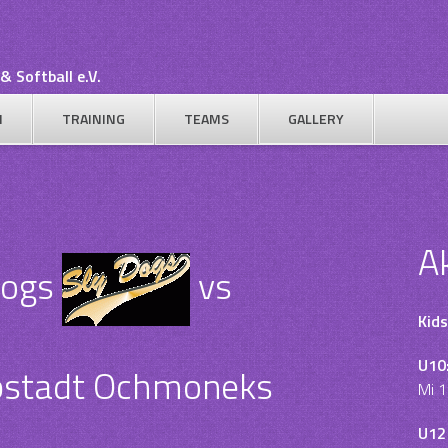
& Softball e.V.
N
TRAINING
TEAMS
GALLERY
A
Dogs
vs
Kids
U10
pstadt Ochmoneks
Mi 1
U12