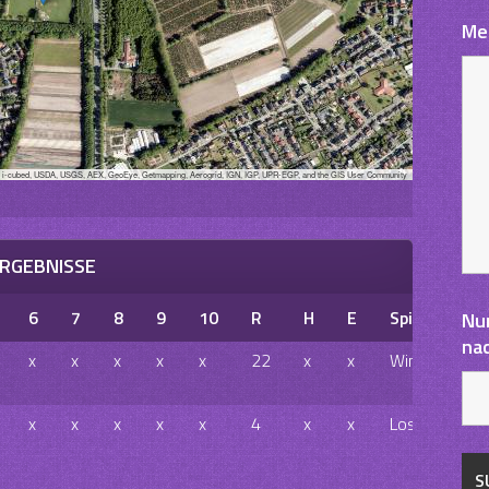
Me
, i-cubed, USDA, USGS, AEX, GeoEye, Getmapping, Aerogrid, IGN, IGP, UPR-EGP, and the GIS User Community
RGEBNISSE
6
7
8
9
10
R
H
E
Spielausgan
Nu
na
x
x
x
x
x
22
x
x
Win
x
x
x
x
x
4
x
x
Loss