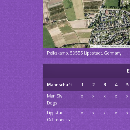
Leaflet
|
Tiles © Esri — Source: Esri
Peikskamp, 59555 Lippstadt, Germany
E
Mannschaft
1
2
3
4
5
Marl Sly
x
x
x
x
x
Dogs
Lippstadt
x
x
x
x
x
Ochmoneks