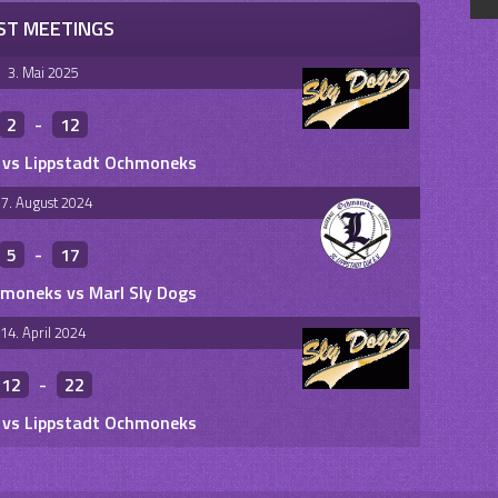
ST MEETINGS
3. Mai 2025
2
-
12
s vs Lippstadt Ochmoneks
7. August 2024
5
-
17
hmoneks vs Marl Sly Dogs
14. April 2024
12
-
22
s vs Lippstadt Ochmoneks