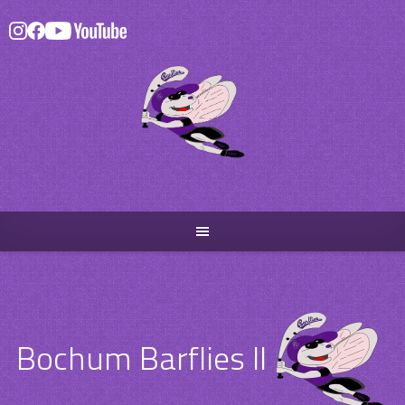
Skip
to
content
Bochum Barflies II