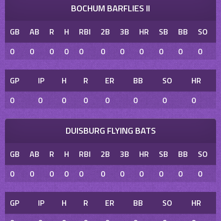
BOCHUM BARFLIES II
GB
AB
R
H
RBI
2B
3B
HR
SB
BB
SO
0
0
0
0
0
0
0
0
0
0
0
GP
IP
H
R
ER
BB
SO
HR
0
0
0
0
0
0
0
0
DUISBURG FLYING BATS
GB
AB
R
H
RBI
2B
3B
HR
SB
BB
SO
0
0
0
0
0
0
0
0
0
0
0
GP
IP
H
R
ER
BB
SO
HR