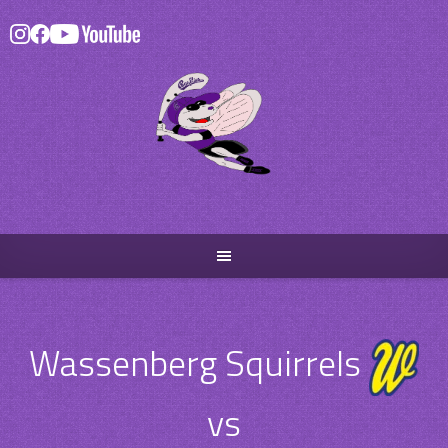
Skip
to
content
Wassenberg Squirrels
vs