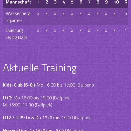
Mannschaft
1
2
3
4
5
6
7
8
9
10
R
Wassenberg
x
x
x
x
x
x
x
x
x
x
3
Squirrels
Duisburg
x
x
x
x
x
x
x
x
x
x
17
Flying Bats
Aktuelle Training
Kids-Club (6-8j)
: Mo 16:00 bis 17:00 (
Ballpark
)
U10:
Mo 16:00 bis 18:00 (
Ballpark
)
Mi 16:00-17:30 (
Ballpark
)
U12 / U15:
Di & Do 17:00 bis 19:00 (
Ballpark
)
Herren:
Di & Do 18:00 bis 20:00 (
Ballpark
)