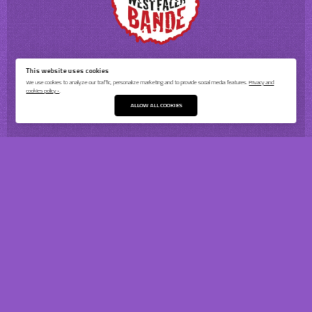
This website uses cookies
We use cookies to analyze our traffic, personalize marketing and to provide social media features.
Privacy and
cookies policy ›
.
ALLOW ALL COOKIES