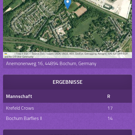
Leaflet
|
Tiles © Esri — Source: Esri, i-cubed, USDA, USGS, AEX, GeoEye, Getmapping, Aerogrid, IGN, IGP, UPR-EGP,
and the GIS User Community
Anemonenweg 16, 44894 Bochum, Germany
ERGEBNISSE
Mannschaft
R
Krefeld Crows
17
Bochum Barflies II
14