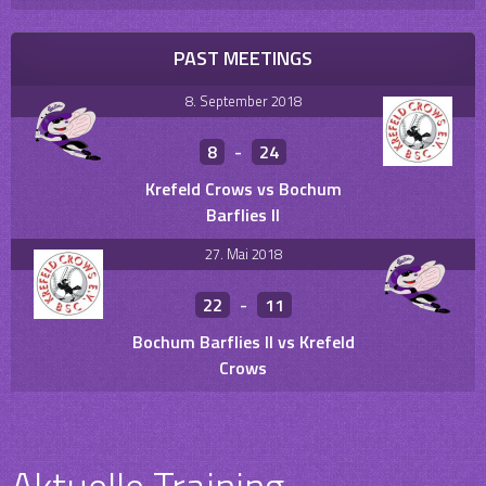
PAST MEETINGS
8. September 2018
8
-
24
Krefeld Crows vs Bochum
Barflies II
27. Mai 2018
22
-
11
Bochum Barflies II vs Krefeld
Crows
Aktuelle Training