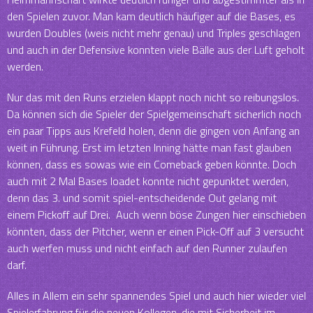
den Spielen zuvor. Man kam deutlich häufiger auf die Bases, es
wurden Doubles (weis nicht mehr genau) und Triples geschlagen
und auch in der Defensive konnten viele Bälle aus der Luft geholt
werden.
Nur das mit den Runs erzielen klappt noch nicht so reibungslos.
Da können sich die Spieler der Spielgemeinschaft sicherlich noch
ein paar Tipps aus Krefeld holen, denn die gingen von Anfang an
weit in Führung. Erst im letzten Inning hätte man fast glauben
können, dass es sowas wie ein Comeback geben könnte. Doch
auch mit 2 Mal Bases loadet konnte nicht gepunktet werden,
denn das 3. und somit spiel-entscheidende Out gelang mit
einem Pickoff auf Drei. Auch wenn böse Zungen hier einschieben
könnten, dass der Pitcher, wenn er einen Pick-Off auf 3 versucht
auch werfen muss und nicht einfach auf den Runner zulaufen
darf.
Alles in Allem ein sehr spannendes Spiel und auch hier wieder viel
Spielerfahrung für die neuen Kollegen, die mit Sicherheit im