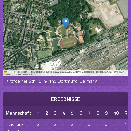
Leaflet
|
Tiles © Esri — Source: Esri, i-cubed, USDA, USGS, AEX, GeoEye, Getmapping, Aerogrid, IGN, IGP, UPR-EGP,
and the GIS User Community
Kirchderner Str. 45, 44145 Dortmund, Germany
ERGEBNISSE
Mannschaft
1
2
3
4
5
6
7
8
9
10
R
Duisburg
x
x
x
x
x
x
x
x
x
x
11