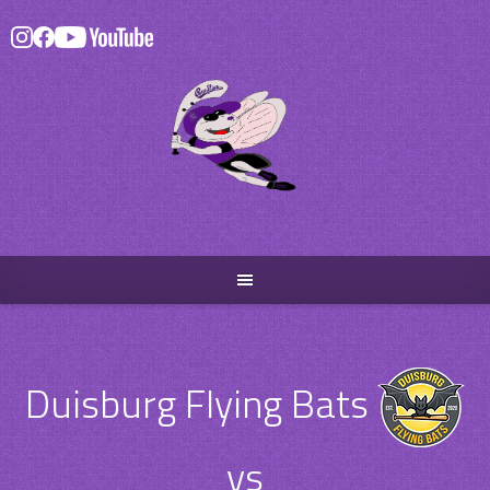
Skip
to
content
Duisburg Flying Bats
vs