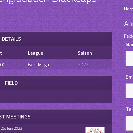
Herr
An
Feld
DETAILS
Na
t
League
Saison
:00
Bezirksliga
2022
Em
FIELD
Te
ST MEETINGS
25. Juni 2022