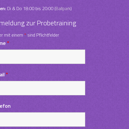
en:
Di & Do 18:00 bis 20:00 (
Ballpark
)
meldung zur Probetraining
er mit einem
*
sind Pflichtfelder
me
*
ail
*
lefon