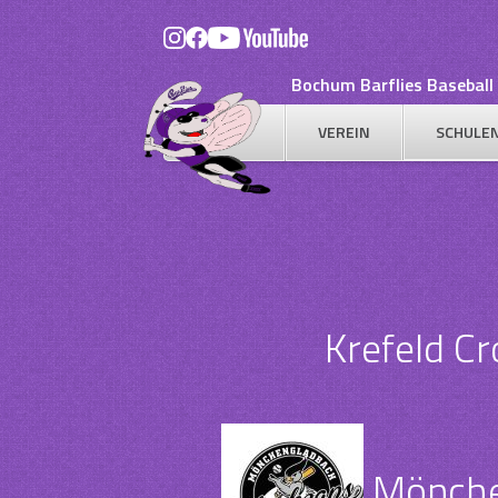
Skip
to
content
Bochum Barflies Baseball 
VEREIN
SCHULE
Krefeld C
Mönche