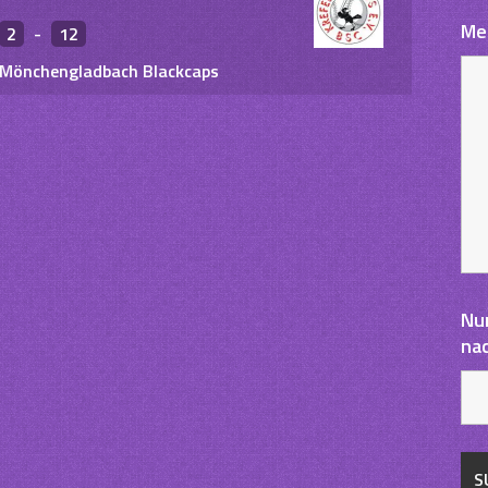
Me
2
-
12
 Mönchengladbach Blackcaps
Nu
na