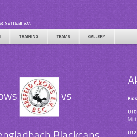
& Softball e.V.
N
TRAINING
TEAMS
GALLERY
A
rows
vs
Kids
U10
Mi 1
ngladbach Blackcaps
U12