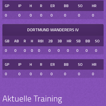
GP
IP
H
R
ER
BB
SO
HR
0
0
0
0
0
0
0
0
DORTMUND WANDERERS IV
GB
AB
R
H
RBI
2B
3B
HR
SB
BB
SO
0
0
0
0
0
0
0
0
0
0
0
GP
IP
H
R
ER
BB
SO
HR
0
0
0
0
0
0
0
0
Aktuelle Training