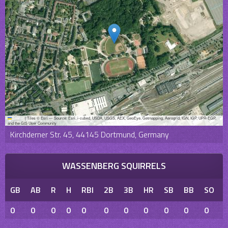
Leaflet
|
Tiles © Esri — Source: Esri, i-cubed, USDA, USGS, AEX, GeoEye, Getmapping, Aerogrid, IGN, IGP, UPR-EGP,
and the GIS User Community
Kirchderner Str. 45, 44145 Dortmund, Germany
WASSENBERG SQUIRRELS
GB
AB
R
H
RBI
2B
3B
HR
SB
BB
SO
0
0
0
0
0
0
0
0
0
0
0