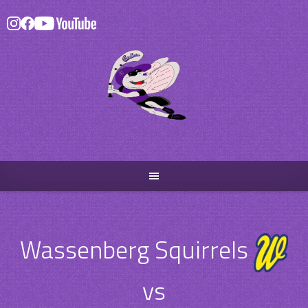
Skip
to
content
Wassenberg Squirrels
vs