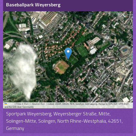
Baseballpark Weyersberg
Leaflet
|
Tiles © Esri — Source: Esri, i-cubed, USDA, USGS, AEX, GeoEye, Getmapping, Aerogrid, IGN, IGP, UPR-EGP,
and the GIS User Community
Sportpark Weyersberg, Weyersberger Straße, Mitte,
Solingen-Mitte, Solingen, North Rhine-Westphalia, 42651,
Germany