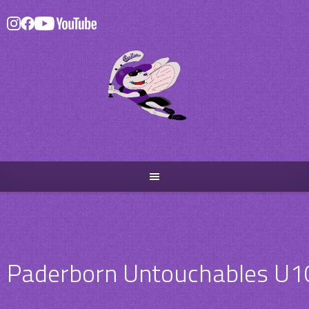
Skip
to
content
Paderborn Untouchables U1