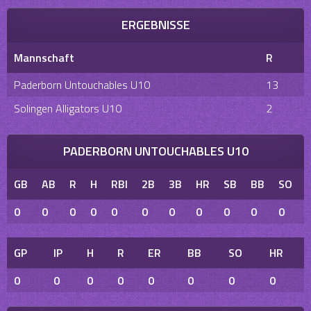
ERGEBNISSE
Mannschaft
R
Paderborn Untouchables U10
13
Solingen Alligators U10
2
PADERBORN UNTOUCHABLES U10
GB
AB
R
H
RBI
2B
3B
HR
SB
BB
SO
0
0
0
0
0
0
0
0
0
0
0
GP
IP
H
R
ER
BB
SO
HR
0
0
0
0
0
0
0
0