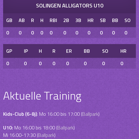
SOLINGEN ALLIGATORS U10
GB
AB
R
H
RBI
2B
3B
HR
SB
BB
SO
0
0
0
0
0
0
0
0
0
0
0
GP
IP
H
R
ER
BB
SO
HR
0
0
0
0
0
0
0
0
Aktuelle Training
Kids-Club (6-8j)
: Mo 16:00 bis 17:00 (
Ballpark
)
U10:
Mo 16:00 bis 18:00 (
Ballpark
)
Mi 16:00-17:30 (
Ballpark
)