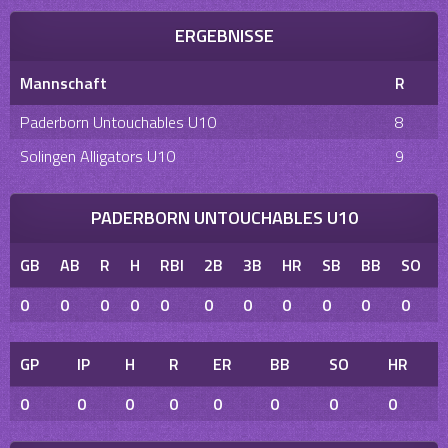
ERGEBNISSE
Mannschaft
R
Paderborn Untouchables U10
8
Solingen Alligators U10
9
PADERBORN UNTOUCHABLES U10
GB
AB
R
H
RBI
2B
3B
HR
SB
BB
SO
0
0
0
0
0
0
0
0
0
0
0
GP
IP
H
R
ER
BB
SO
HR
0
0
0
0
0
0
0
0