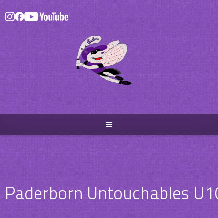
Skip
to
content
Paderborn Untouchables U1