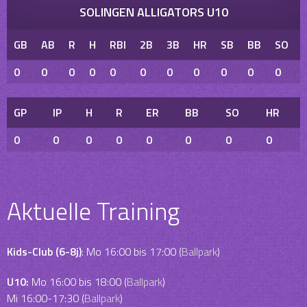
SOLINGEN ALLIGATORS U10
GB
AB
R
H
RBI
2B
3B
HR
SB
BB
SO
0
0
0
0
0
0
0
0
0
0
0
GP
IP
H
R
ER
BB
SO
HR
0
0
0
0
0
0
0
0
Aktuelle Training
Kids-Club (6-8j)
: Mo 16:00 bis 17:00 (
Ballpark
)
U10:
Mo 16:00 bis 18:00 (
Ballpark
)
Mi 16:00-17:30 (
Ballpark
)