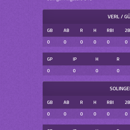
VERL / G
GB
AB
R
H
RBI
2
0
0
0
0
0
0
GP
IP
H
R
0
0
0
0
SOLINGE
GB
AB
R
H
RBI
2
0
0
0
0
0
0