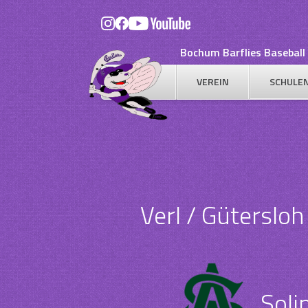
Skip
to
content
Bochum Barflies Baseball 
VEREIN
SCHULE
Verl / Güterslo
Soli