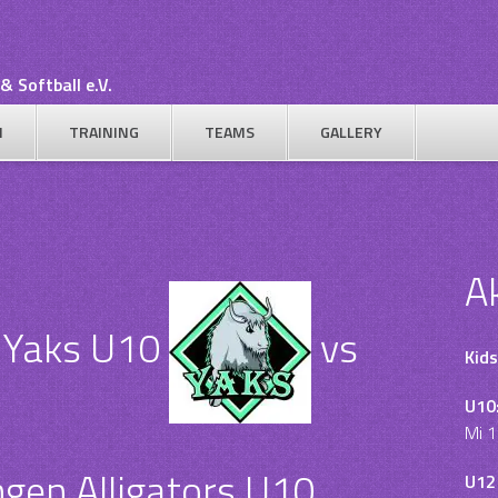
& Softball e.V.
N
TRAINING
TEAMS
GALLERY
A
h Yaks U10
vs
Kids
U10
Mi 1
ngen Alligators U10
U12