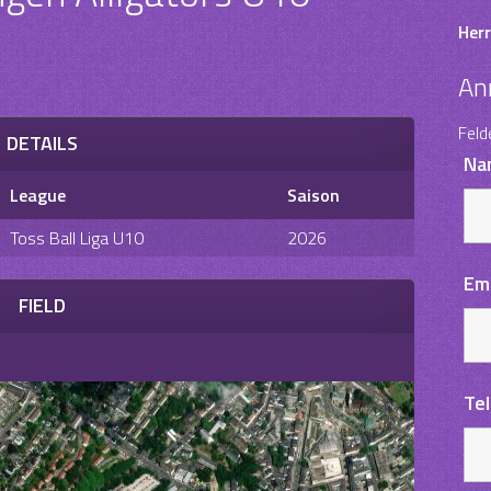
Herr
An
Feld
DETAILS
Na
League
Saison
Toss Ball Liga U10
2026
Em
FIELD
Te