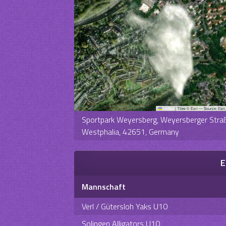
Leaflet
|
Tiles © Esri — Source: Esri
Sportpark Weyersberg, Weyersberger Straße
Westphalia, 42651, Germany
E
Mannschaft
Verl / Gütersloh Yaks U10
Solingen Alligators U10