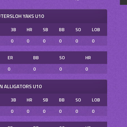
ÜTERSLOH YAKS U10
B
3B
HR
SB
BB
SO
LOB
0
0
0
0
0
0
ER
BB
SO
HR
0
0
0
0
N ALLIGATORS U10
B
3B
HR
SB
BB
SO
LOB
0
0
0
0
0
0