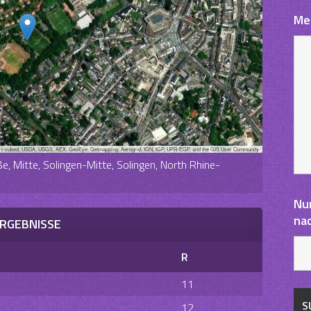
Me
, i-cubed, USDA, USGS, AEX, GeoEye, Getmapping, Aerogrid, IGN, IGP, UPR-EGP, and the GIS User Community
, Mitte, Solingen-Mitte, Solingen, North Rhine-
Nu
na
RGEBNISSE
R
11
12