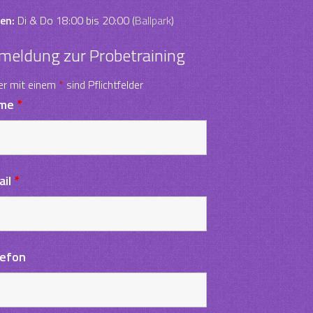
en:
Di & Do 18:00 bis 20:00 (
Ballpark
)
meldung zur Probetraining
er mit einem
*
sind Pflichtfelder
me
*
ail
*
lefon