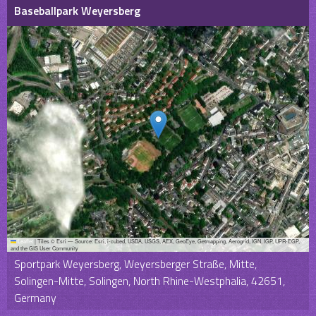
Baseballpark Weyersberg
Leaflet
|
Tiles © Esri — Source: Esri, i-cubed, USDA, USGS, AEX, GeoEye, Getmapping, Aerogrid, IGN, IGP, UPR-EGP,
and the GIS User Community
Sportpark Weyersberg, Weyersberger Straße, Mitte,
Solingen-Mitte, Solingen, North Rhine-Westphalia, 42651,
Germany