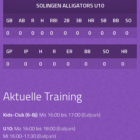
SOLINGEN ALLIGATORS U10
GB
AB
R
H
RBI
2B
3B
HR
SB
BB
SO
0
0
0
0
0
0
0
0
0
0
0
GP
IP
H
R
ER
BB
SO
HR
0
0
0
0
0
0
0
0
Aktuelle Training
Kids-Club (6-8j)
: Mo 16:00 bis 17:00 (
Ballpark
)
U10:
Mo 16:00 bis 18:00 (
Ballpark
)
Mi 16:00-17:30 (
Ballpark
)