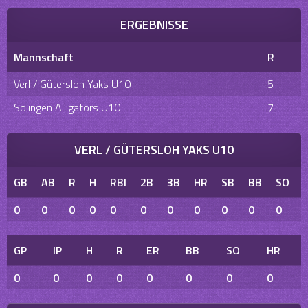
ERGEBNISSE
Mannschaft
R
Verl / Gütersloh Yaks U10
5
Solingen Alligators U10
7
VERL / GÜTERSLOH YAKS U10
GB
AB
R
H
RBI
2B
3B
HR
SB
BB
SO
0
0
0
0
0
0
0
0
0
0
0
GP
IP
H
R
ER
BB
SO
HR
0
0
0
0
0
0
0
0