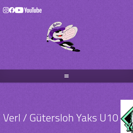
Skip
to
content
Verl / Gütersloh Yaks U10