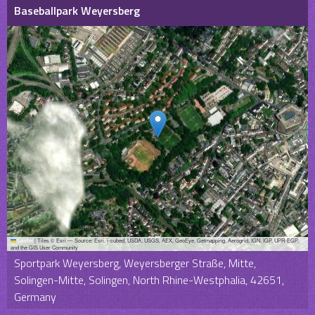
Baseballpark Weyersberg
Leaflet
|
Tiles © Esri — Source: Esri, i-cubed, USDA, USGS, AEX, GeoEye, Getmapping, Aerogrid, IGN, IGP, UPR-EGP,
and the GIS User Community
Sportpark Weyersberg, Weyersberger Straße, Mitte,
Solingen-Mitte, Solingen, North Rhine-Westphalia, 42651,
Germany