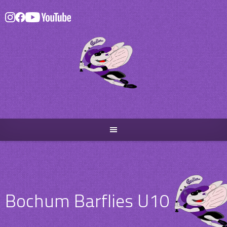
Skip
to
content
Bochum Barflies U10