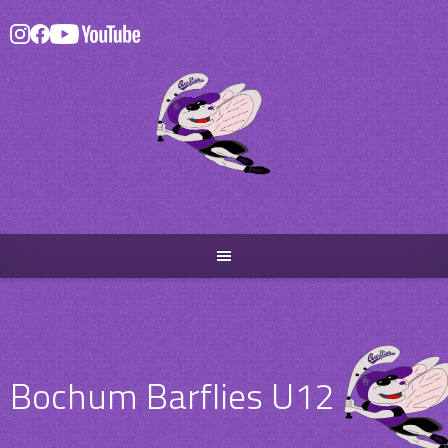
Skip
to
content
Bochum Barflies U12