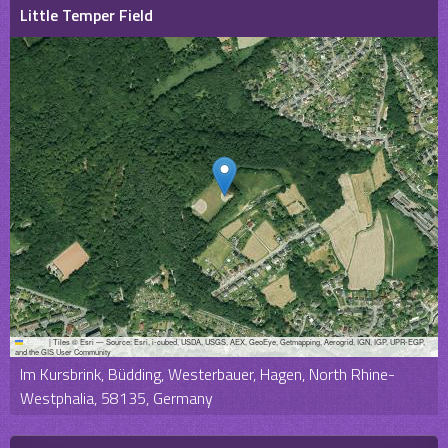
Little Temper Field
Leaflet
|
Tiles © Esri — Source: Esri, i-cubed, USDA, USGS, AEX, GeoEye, Getmapping, Aerogrid, IGN, IGP, UPR-EGP,
and the GIS User Community
Im Kursbrink, Büdding, Westerbauer, Hagen, North Rhine-
Westphalia, 58135, Germany