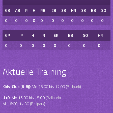
GB
AB
R
H
RBI
2B
3B
HR
SB
BB
SO
0
0
0
0
0
0
0
0
0
0
0
GP
IP
H
R
ER
BB
SO
HR
0
0
0
0
0
0
0
0
Aktuelle Training
Kids-Club (6-8j)
: Mo 16:00 bis 17:00 (
Ballpark
)
U10:
Mo 16:00 bis 18:00 (
Ballpark
)
Mi 16:00-17:30 (
Ballpark
)