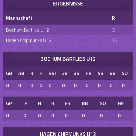
ERGEBNISSE
Mannschaft
R
Bochum Barflies U12
3
Hagen Chipmunks U12
13
BOCHUM BARFLIES U12
GB
AB
R
H
RBI
2B
3B
HR
SB
BB
SO
0
0
0
0
0
0
0
0
0
0
0
GP
IP
H
R
ER
BB
SO
HR
0
0
0
0
0
0
0
0
HAGEN CHIPMUNKS U12