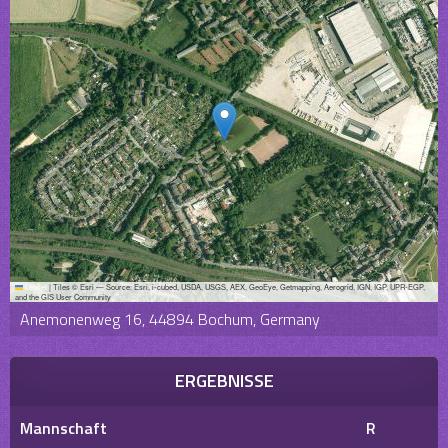
Leaflet
|
Tiles © Esri — Source: Esri, i-cubed, USDA, USGS, AEX, GeoEye, Getmapping, Aerogrid, IGN, IGP, UPR-EGP,
and the GIS User Community
Anemonenweg 16, 44894 Bochum, Germany
ERGEBNISSE
Mannschaft
R