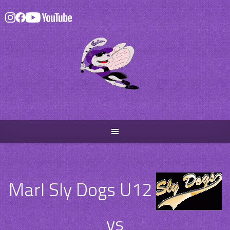
Skip
to
content
Marl Sly Dogs U12
vs