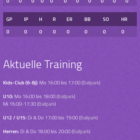
0
0
0
0
0
0
0
0
0
0
0
GP
IP
H
R
ER
BB
SO
HR
0
0
0
0
0
0
0
0
Aktuelle Training
Kids-Club (6-8j)
: Mo 16:00 bis 17:00 (
Ballpark
)
U10:
Mo 16:00 bis 18:00 (
Ballpark
)
Mi 16:00-17:30 (
Ballpark
)
U12 / U15:
Di & Do 17:00 bis 19:00 (
Ballpark
)
Herren:
Di & Do 18:00 bis 20:00 (
Ballpark
)