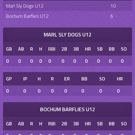
Marl Sly Dogs U12
10
Bochum Barflies U12
6
MARL SLY DOGS U12
GB
AB
R
H
RBI
2B
3B
HR
SB
BB
SO
0
0
0
0
0
0
0
0
0
0
0
GP
IP
H
R
ER
BB
SO
HR
0
0
0
0
0
0
0
0
BOCHUM BARFLIES U12
GB
AB
R
H
RBI
2B
3B
HR
SB
BB
SO