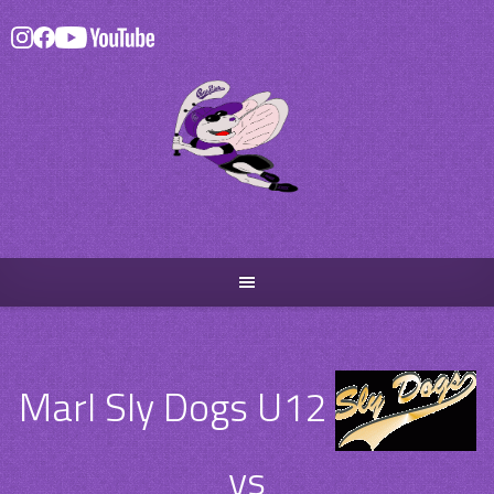
Skip
to
content
Marl Sly Dogs U12
vs