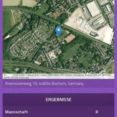
Leaflet
|
Tiles © Esri — Source: Esri, i-cubed, USDA, USGS, AEX, GeoEye, Getmapping, Aerogrid, IGN, IGP, UPR-EGP,
and the GIS User Community
Anemonenweg 16, 44894 Bochum, Germany
ERGEBNISSE
Mannschaft
R