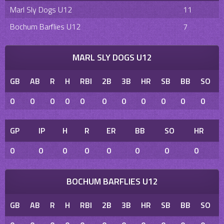
Marl Sly Dogs U12
11
Bochum Barflies U12
7
MARL SLY DOGS U12
GB
AB
R
H
RBI
2B
3B
HR
SB
BB
SO
0
0
0
0
0
0
0
0
0
0
0
GP
IP
H
R
ER
BB
SO
HR
0
0
0
0
0
0
0
0
BOCHUM BARFLIES U12
GB
AB
R
H
RBI
2B
3B
HR
SB
BB
SO