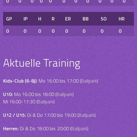
0
0
0
0
0
0
0
0
0
0
0
GP
IP
H
R
ER
BB
SO
HR
0
0
0
0
0
0
0
0
Aktuelle Training
Kids-Club (6-8j)
: Mo 16:00 bis 17:00 (
Ballpark
)
U10:
Mo 16:00 bis 18:00 (
Ballpark
)
Mi 16:00-17:30 (
Ballpark
)
U12 / U15:
Di & Do 17:00 bis 19:00 (
Ballpark
)
Herren:
Di & Do 18:00 bis 20:00 (
Ballpark
)