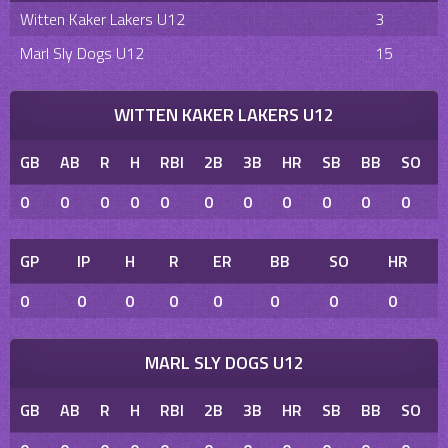
Witten Kaker Lakers U12
3
Marl Sly Dogs U12
15
WITTEN KAKER LAKERS U12
GB
AB
R
H
RBI
2B
3B
HR
SB
BB
SO
0
0
0
0
0
0
0
0
0
0
0
GP
IP
H
R
ER
BB
SO
HR
0
0
0
0
0
0
0
0
MARL SLY DOGS U12
GB
AB
R
H
RBI
2B
3B
HR
SB
BB
SO