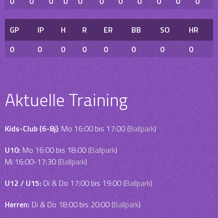
0
0
0
0
0
0
0
0
0
0
0
GP
IP
H
R
ER
BB
SO
HR
0
0
0
0
0
0
0
0
Aktuelle Training
Kids-Club (6-8j)
: Mo 16:00 bis 17:00 (
Ballpark
)
U10:
Mo 16:00 bis 18:00 (
Ballpark
)
Mi 16:00-17:30 (
Ballpark
)
U12 / U15:
Di & Do 17:00 bis 19:00 (
Ballpark
)
Herren:
Di & Do 18:00 bis 20:00 (
Ballpark
)