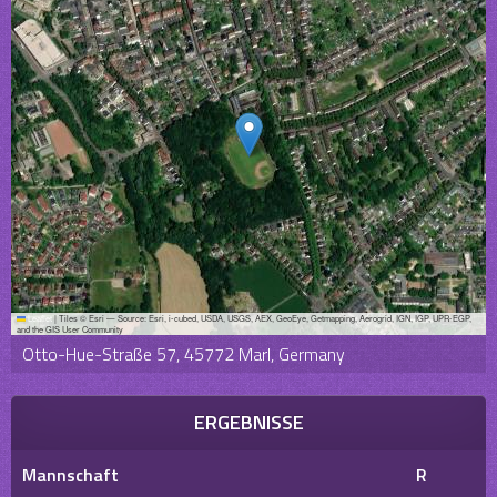
Leaflet
|
Tiles © Esri — Source: Esri, i-cubed, USDA, USGS, AEX, GeoEye, Getmapping, Aerogrid, IGN, IGP, UPR-EGP,
and the GIS User Community
Otto-Hue-Straße 57, 45772 Marl, Germany
ERGEBNISSE
Mannschaft
R