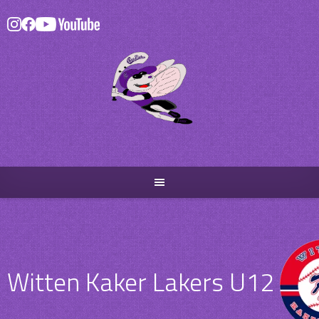
Skip
to
content
Witten Kaker Lakers U12