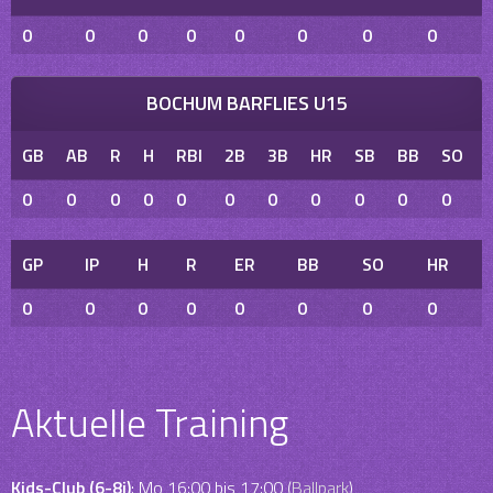
0
0
0
0
0
0
0
0
BOCHUM BARFLIES U15
GB
AB
R
H
RBI
2B
3B
HR
SB
BB
SO
0
0
0
0
0
0
0
0
0
0
0
GP
IP
H
R
ER
BB
SO
HR
0
0
0
0
0
0
0
0
Aktuelle Training
Kids-Club (6-8j)
: Mo 16:00 bis 17:00 (
Ballpark
)