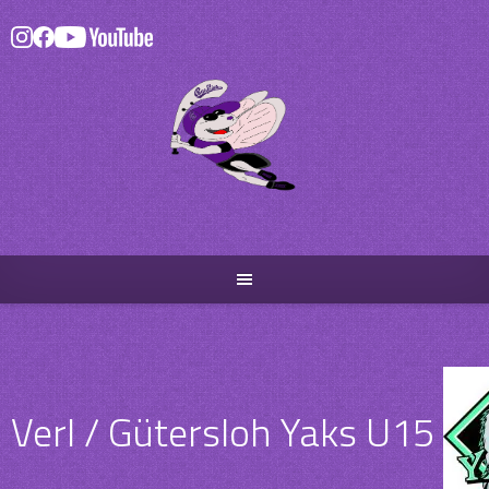
Skip
to
content
Verl / Gütersloh Yaks U15