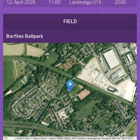
12. April 2026
11:00
Landesliga U15
2026
FIELD
Barflies Ballpark
Leaflet
|
Tiles © Esri — Source: Esri, i-cubed, USDA, USGS, AEX, GeoEye, Getmapping, Aerogrid, IGN, IGP, UPR-EGP,