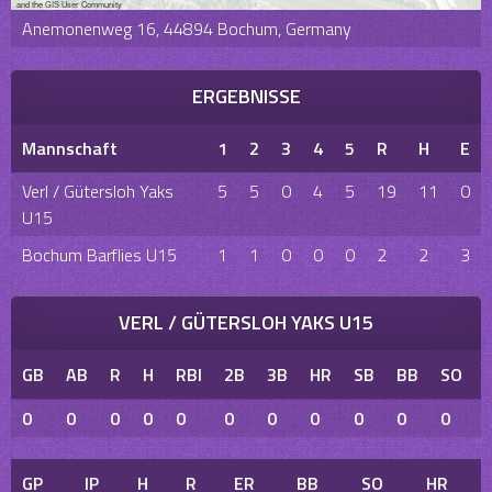
and the GIS User Community
Anemonenweg 16, 44894 Bochum, Germany
ERGEBNISSE
Mannschaft
1
2
3
4
5
R
H
E
Verl / Gütersloh Yaks
5
5
0
4
5
19
11
0
U15
Bochum Barflies U15
1
1
0
0
0
2
2
3
VERL / GÜTERSLOH YAKS U15
GB
AB
R
H
RBI
2B
3B
HR
SB
BB
SO
0
0
0
0
0
0
0
0
0
0
0
GP
IP
H
R
ER
BB
SO
HR